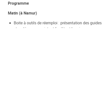
Programme
Matin (à Namur)
Boite à outils de réemploi : présentation des guides
et vadémecum existant facilitant la mise en oeuvre
du réemploi (BAMB - FCRBE - Ecolabel)
Focus sur l'outil GRO : comment définir une
stratégie durable en amont du projet et suivre celle-
ci au fil du temps
Après-midi (à Louvain-la-Neuve)
Visite et présentation d'un cas pratique de mise en
oeuvre du réemploi à
Mundo LLN à Louvain-la-Neuve
- Lauréat Circular Wallonia 2021
Présentation de l'outil TOTEM. Qu'est ce qui est
mesuré ?
Exercice TOTEM