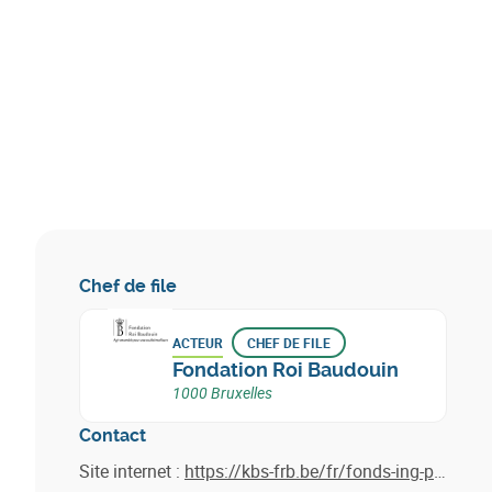
Chef de file
ACTEUR
CHEF DE FILE
Fondation Roi Baudouin
1000 Bruxelles
Contact
Site internet :
https://kbs-frb.be/fr/fonds-ing-pour-une-economie-plus-circulaire-2?utm_source=&utm_medium=e-mail&utm_campaign=20240415_Climate_FR