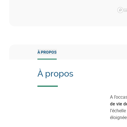
À PROPOS
À propos
A l’occa
de vie d
l’échell
éloignée