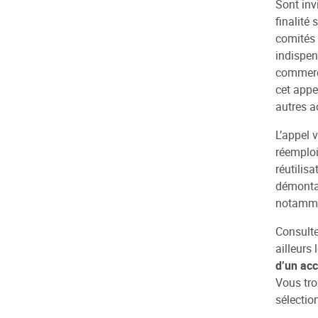
Sont inv
finalité 
comités 
indispen
commerci
cet appe
autres a
L’appel 
réemploi
réutilisa
démontage
notammen
Consult
ailleurs
d’un ac
Vous tro
sélectio