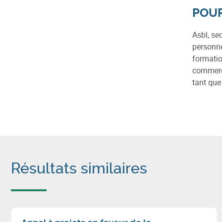
POUR
Asbl, se
personne
formatio
commerci
tant que
Résultats similaires