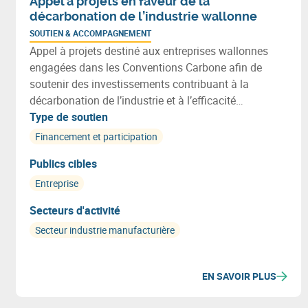
Appel à projets en faveur de la
décarbonation de l’industrie wallonne
SOUTIEN & ACCOMPAGNEMENT
Appel à projets destiné aux entreprises wallonnes
engagées dans les Conventions Carbone afin de
soutenir des investissements contribuant à la
décarbonation de l’industrie et à l’efficacité
énergétique. Les projets peuvent notamment
Type de soutien
favoriser une utilisation plus efficiente des
Financement et participation
ressources et s’inscrire dans une démarche de
Publics cibles
transition vers une économie plus circulaire.
Entreprise
Secteurs d'activité
Secteur industrie manufacturière
EN SAVOIR PLUS