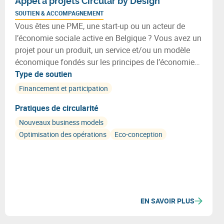
Appel à projets Circular by Design
SOUTIEN & ACCOMPAGNEMENT
Vous êtes une PME, une start-up ou un acteur de
l’économie sociale active en Belgique ? Vous avez un
projet pour un produit, un service et/ou un modèle
économique fondés sur les principes de l’économie
circulaire ? Découvrez ce nouvel appel à projets
Type de soutien
Circular by Design !
Financement et participation
Pratiques de circularité
Nouveaux business models
Optimisation des opérations
Eco-conception
EN SAVOIR PLUS