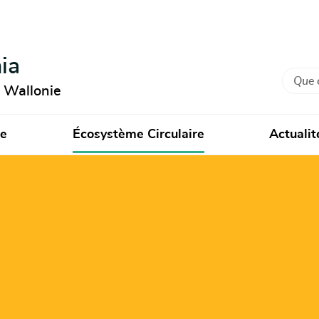
ia
Recher
n Wallonie
ie
Écosystème Circulaire
Actualit