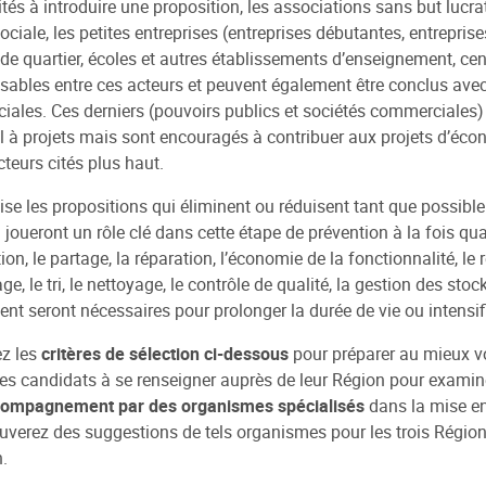
ités à introduire une proposition, les associations sans but lucra
sociale, les petites entreprises (entreprises débutantes, entrepris
de quartier, écoles et autres établissements d’enseignement, cen
sables entre ces acteurs et peuvent également être conclus avec 
ales. Ces derniers (pouvoirs publics et sociétés commerciales) 
l à projets mais sont encouragés à contribuer aux projets d’écono
cteurs cités plus haut.
vise les propositions qui éliminent ou réduisent tant que possible
 joueront un rôle clé dans cette étape de prévention à la fois qual
tion, le partage, la réparation, l’économie de la fonctionnalité, le
, le tri, le nettoyage, le contrôle de qualité, la gestion des stoc
t seront nécessaires pour prolonger la durée de vie ou intensif
ez les
critères de sélection ci-dessous
pour préparer au mieux v
 les candidats à se renseigner auprès de leur Région pour exami
compagnement par des organismes spécialisés
dans la mise en
uverez des suggestions de tels organismes pour les trois Région
n.