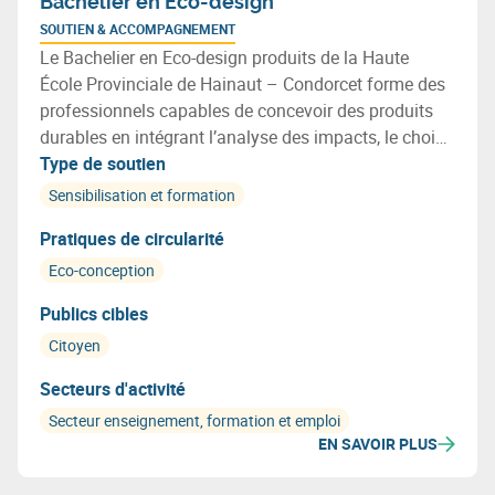
Bachelier en Eco-design
SOUTIEN & ACCOMPAGNEMENT
Le Bachelier en Eco-design produits de la Haute
École Provinciale de Hainaut – Condorcet forme des
professionnels capables de concevoir des produits
durables en intégrant l’analyse des impacts, le choix
de matériaux recyclables, l’optimisation des
Type de soutien
ressources et les principes de l’économie circulaire.
Sensibilisation et formation
Pratiques de circularité
Eco-conception
Publics cibles
Citoyen
Secteurs d'activité
Secteur enseignement, formation et emploi
EN SAVOIR PLUS