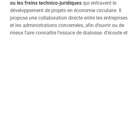
ou les freins technico-juridiques
qui entravent le
développement de projets en économie circulaire. Il
propose une collaboration directe entre les entreprises
et les administrations concernées, afin d’ouvrir ou de
mieux faire connaître l’espace de dialogue, d’écoute et
de co-construction existant.
Les projets sélectionnés bénéficieront gratuitement
d’un
accompagnement personnalisé, à la fois
technique et juridique
. Il ne s’agit pas d’un
financement, mais bien de la mise à disposition
d’expertises ciblées pour analyser l’obstacle identifié et
proposer des solutions concrètes et réalisables. Cet
accompagnement a également pour objectif de
développer des solutions généralisables et réplicables,
faisant de chaque participant une figure de proue
dans son domaine.
Ce que nous vous proposons