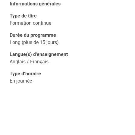
Informations générales
Type de titre
Formation continue
Durée du programme
Long (plus de 15 jours)
Langue(s) d'enseignement
Anglais / Français
Type d’horaire
En journée
Catégorie(s) - Thème(s)
Sciences et techniques - Sciences de l'ingénieur /
Sciences et techniques - Sciences et techniques /
Sciences et techniques - Agronomie et bio-ingénierie
Faculté(s) et université(s) organisatrices