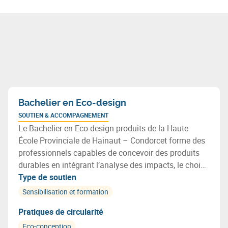
Bachelier en Eco-design
SOUTIEN & ACCOMPAGNEMENT
Le Bachelier en Eco-design produits de la Haute
École Provinciale de Hainaut – Condorcet forme des
professionnels capables de concevoir des produits
durables en intégrant l’analyse des impacts, le choix
de matériaux recyclables, l’optimisation des
Type de soutien
ressources et les principes de l’économie circulaire.
Sensibilisation et formation
Pratiques de circularité
Eco-conception