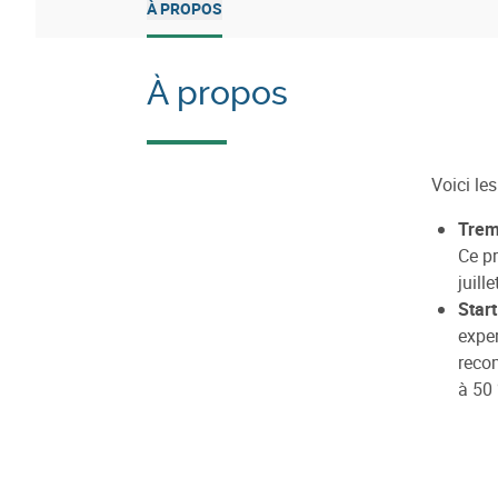
À PROPOS
À propos
Voici le
Trem
Ce pr
juill
Start
exper
recom
à 50 