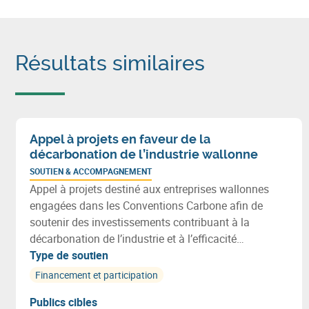
Résultats similaires
Appel à projets en faveur de la
décarbonation de l’industrie wallonne
SOUTIEN & ACCOMPAGNEMENT
Appel à projets destiné aux entreprises wallonnes
engagées dans les Conventions Carbone afin de
soutenir des investissements contribuant à la
décarbonation de l’industrie et à l’efficacité
énergétique. Les projets peuvent notamment
Type de soutien
favoriser une utilisation plus efficiente des
Financement et participation
ressources et s’inscrire dans une démarche de
Publics cibles
transition vers une économie plus circulaire.