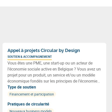
Appel à projets Circular by Design
SOUTIEN & ACCOMPAGNEMENT
Vous êtes une PME, une start-up ou un acteur de
l’économie sociale active en Belgique ? Vous avez un
projet pour un produit, un service et/ou un modèle
économique fondés sur les principes de l’économie
circulaire ? Découvrez ce nouvel appel à projets
Type de soutien
Circular by Design !
Financement et participation
Pratiques de circularité
Nouveaux business models