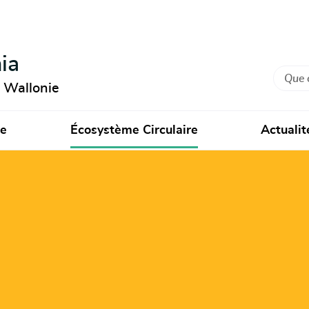
ia
Recher
n Wallonie
ie
Écosystème Circulaire
Actualit