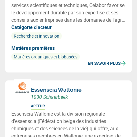
services scientifiques et techniques, Celabor favorise
le développement durable par son expertise et ses
conseils aux entreprises dans les domaines de l'agro-
alimentaire (FOOD), de la valorisation de la
Catégorie d'acteur
biomasse (EXTRACT), de l’environnement
Recherche et innovation
(ENVIRONEMENT), des matériaux (MATERIALS:
Matières premières
emballage, textile et applications bio-basées).
Matières organiques et biobasées
EN SAVOIR PLUS
Essenscia Wallonie
1030 Schaerbeek
ACTEUR
Essenscia Wallonie est la division régionale
d’essenscia (Fédération belge des industries
chimiques et des sciences de la vie) qui offre, aux
entreprises membres en Wallonie, une expertise, des