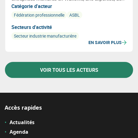
conseils et des services sur mesure pour des
Catégorie d'acteur
thématiques et compétences régionales.
Fédération professionnelle
ASBL
Secteurs d'activité
Secteur industrie manufacturière
EN SAVOIR PLUS
VOIR TOUS LES ACTEURS
Accès rapides
Actualités
Agenda