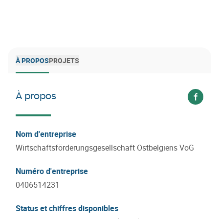
À PROPOS
PROJETS
À propos
Voir s
Nom d'entreprise
Wirtschaftsförderungsgesellschaft Ostbelgiens VoG
Numéro d'entreprise
0406514231
Status et chiffres disponibles