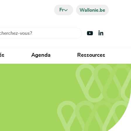
Fr
Wallonie.be
cher
Visiter Youtube
Visiter LinkedIn
és
Agenda
Ressources