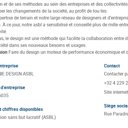
n et de ses méthodes au sein des entreprises et des collectivité
iper les changements de la société, au profit de tou·tes.
pertise de terrain et notre large réseau de designers et d’entrep
. À ce jour, notre asbl a sensibilisé et conseillé plus de mille en
vité.
, le design est une méthode qui facilite la collaboration entre dif
ciété dans ses nouveaux besoins et usages.
sion
Faire du design un moteur de performance économique et de 
ntreprise
Contact
IE DESIGN ASBL
Contacter p
+32 4 229 
d'entreprise
Site internet
5035
Siège socia
t chiffres disponibles
Rue Paradis
ion sans but lucratif (ASBL)