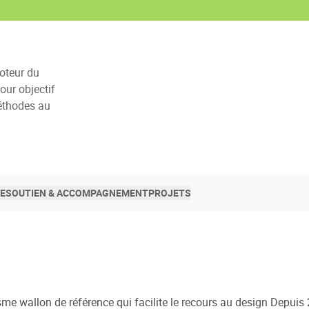
oteur du
ur objectif
méthodes au
SE
SOUTIEN & ACCOMPAGNEMENT
PROJETS
sme wallon de référence qui facilite le recours au design Depuis 20