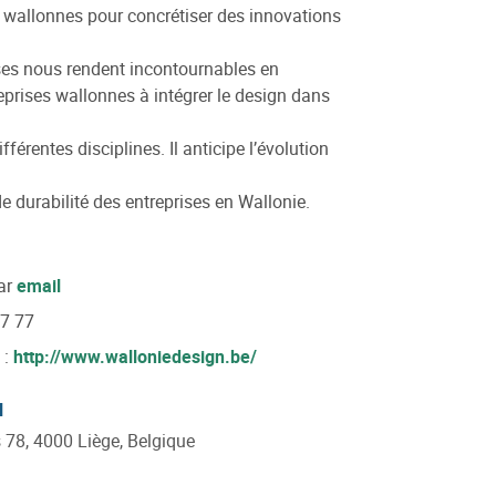
s wallonnes pour concrétiser des innovations
rises nous rendent incontournables en
treprises wallonnes à intégrer le design dans
férentes disciplines. Il anticipe l’évolution
durabilité des entreprises en Wallonie.
ar
email
27 77
 :
http://www.walloniedesign.be/
l
 78, 4000 Liège, Belgique