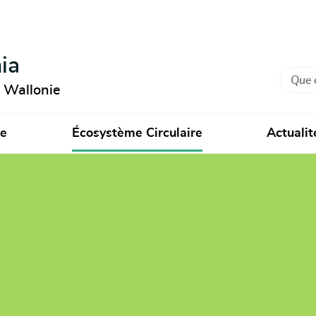
ia
Recher
n Wallonie
ie
Écosystème Circulaire
Actualit