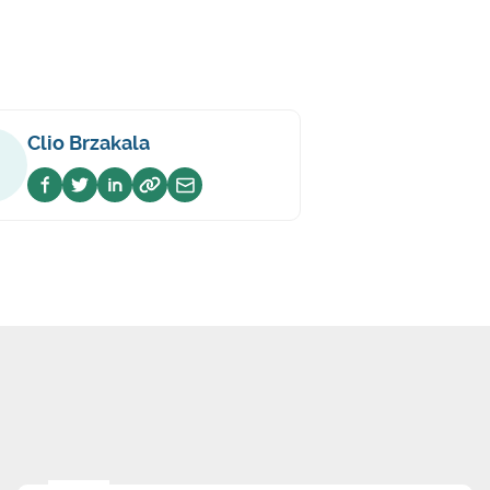
Clio Brzakala
Voir sur facebook
Voir sur twitter
Voir sur linkedin
Voir sur website
Envoyer un email