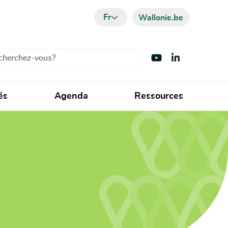
Fr
Wallonie.be
cher
Visiter Youtube
Visiter LinkedIn
és
Agenda
Ressources