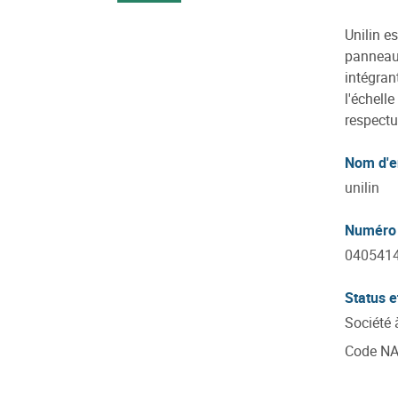
Unilin e
panneaux
intégran
l'échell
respectu
Nom d'e
unilin
Numéro 
040541
Status e
Société 
Code N