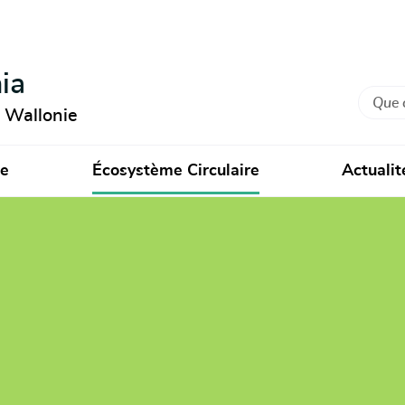
ia
Recher
n Wallonie
ie
Écosystème Circulaire
Actualit