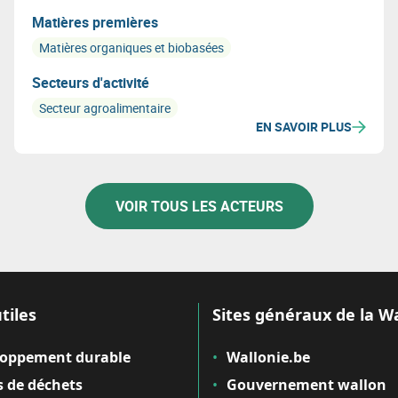
Matières premières
Matières organiques et biobasées
Secteurs d'activité
Secteur agroalimentaire
EN SAVOIR PLUS
VOIR TOUS LES ACTEURS
tiles
Sites généraux de la W
loppement durable
Wallonie.be
 de déchets
Gouvernement wallon