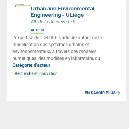
Urban and Environmental
Engineering - ULiège
All. de la Découverte 9
ACTEUR
L’expertise de l’UR UEE s’articule autour de la
modélisation des systèmes urbains et
environnementaux, à travers des modèles
numériques, des modèles en laboratoire, du
monitoring in-situ (smart metering) ou des outils
Catégorie d'acteur
collaboratifs.
Recherche et innovation
EN SAVOIR PLUS