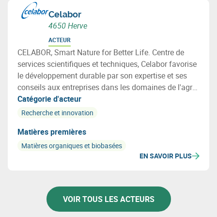
Celabor
4650 Herve
ACTEUR
CELABOR, Smart Nature for Better Life. Centre de
services scientifiques et techniques, Celabor favorise
le développement durable par son expertise et ses
conseils aux entreprises dans les domaines de l'agro-
alimentaire (FOOD), de la valorisation de la biomasse
Catégorie d'acteur
(EXTRACT), de l’environnement (ENVIRONEMENT),
Recherche et innovation
des matériaux (MATERIALS: emballage, textile et
Matières premières
applications bio-basées).
Matières organiques et biobasées
EN SAVOIR PLUS
VOIR TOUS LES ACTEURS