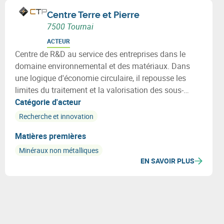
Centre Terre et Pierre
7500 Tournai
ACTEUR
Centre de R&D au service des entreprises dans le
domaine environnemental et des matériaux. Dans
une logique d'économie circulaire, il repousse les
limites du traitement et la valorisation des sous-
produits industriels et déchets post-consommation
Catégorie d'acteur
par l'apport de solutions innovantes et rentables.
Recherche et innovation
Matières premières
Minéraux non métalliques
EN SAVOIR PLUS