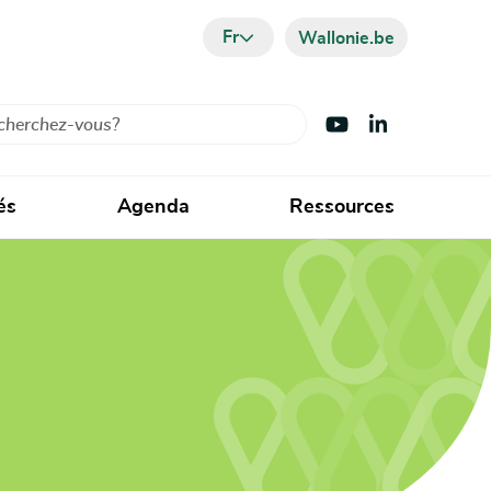
Fr
Wallonie.be
cher
Visiter Youtube
Visiter LinkedIn
és
Agenda
Ressources