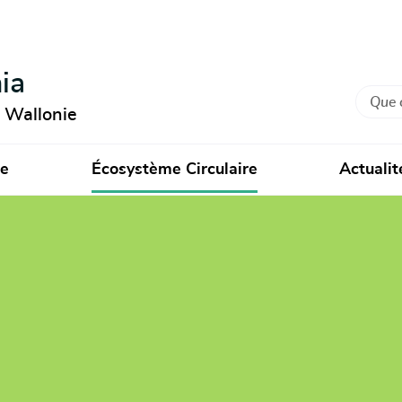
ia
Recher
n Wallonie
ie
Écosystème Circulaire
Actualit
ie et