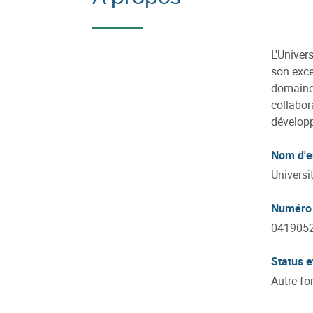
L'Univer
son exce
domaines
collabor
développ
Nom d'e
Universi
Numéro 
041905
Status e
Autre fo