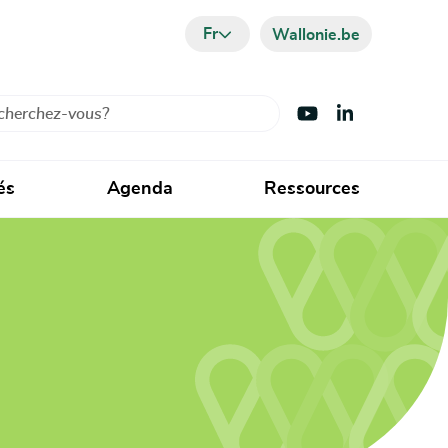
Fr
Wallonie.be
cher
Visiter Youtube
Visiter LinkedIn
és
Agenda
Ressources