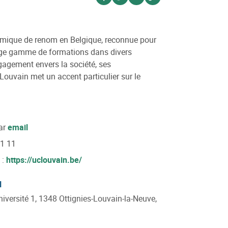
Voir sur facebook
Voir sur twitter
Voir sur linkedin
Voir sur website
démique de renom en Belgique, reconnue pour
arge gamme de formations dans divers
gagement envers la société, ses
CLouvain met un accent particulier sur le
ar
email
21 11
 :
https://uclouvain.be/
l
niversité 1, 1348 Ottignies-Louvain-la-Neuve,