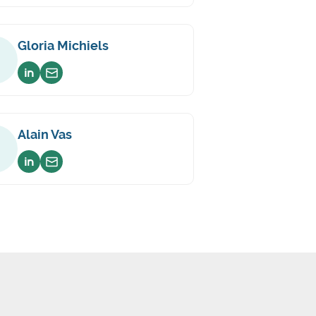
Gloria Michiels
Voir sur linkedin
Envoyer un email
Alain Vas
Voir sur linkedin
Envoyer un email