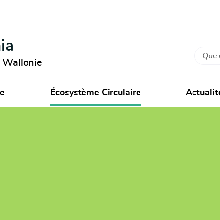
ia
Recher
n Wallonie
ie
Écosystème Circulaire
Actualit
que de