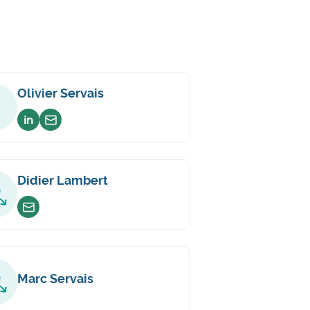
Olivier Servais
Voir sur linkedin
Envoyer un email
Didier Lambert
Envoyer un email
Marc Servais