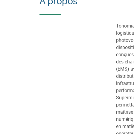
À propos
Tonomia 
logistiq
photovol
disposit
conçues 
des char
(EMS) av
distribu
infrastr
performa
Supermic
permetta
maîtrise
numériqu
en matiè
opérateu