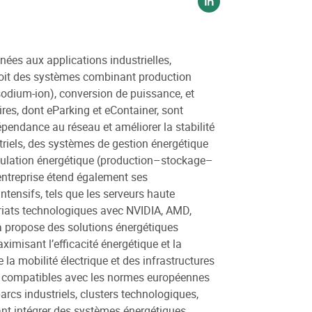
Voir sur linkedin
ées aux applications industrielles,
nçoit des systèmes combinant production
sodium-ion), conversion de puissance, et
ires, dont eParking et eContainer, sont
épendance au réseau et améliorer la stabilité
riels, des systèmes de gestion énergétique
ngulation énergétique (production–stockage–
’entreprise étend également ses
tensifs, tels que les serveurs haute
riats technologiques avec NVIDIA, AMD,
 propose des solutions énergétiques
imisant l’efficacité énergétique et la
 la mobilité électrique et des infrastructures
t compatibles avec les normes européennes
rcs industriels, clusters technologiques,
ant intégrer des systèmes énergétiques