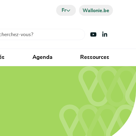
Fr
Wallonie.be
cher
Visiter Youtube
Visiter LinkedIn
és
Agenda
Ressources