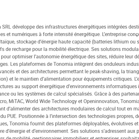
SRL développe des infrastructures énergétiques intégrées destin
ues et numériques à forte intensité énergétique. L’entreprise co
taïque, stockage d’énergie haute capacité (batteries lithium ou 
ifs de recharge pour la mobilité électrique. Ses solutions modula
pour optimiser l’autonomie énergétique des sites, réduire leur d
ges. Les plateformes de Tonomia intègrent des onduleurs indust
ancés et des architectures permettant le peak-shaving, la tria
tion) et le maintien d’alimentation pour équipements critiques. L
uctures au support énergétique d’environnements informatiques in
nce ou les systèmes de calcul spécialisés. Grâce à des partena
ro, MiTAC, World Wide Technology et Openinnovation, Tonomia
nt d’alimenter des architectures modulaires de calcul tout en max
 du PUE. Positionnée à l’intersection des technologies propres, de
es, Tonomia fournit des plateformes déployables, évolutives e
re d’énergie et d’environnement. Ses solutions s’adressent aux pa
rs de mobilité, gestionnaires immobiliers et entreprises souhait