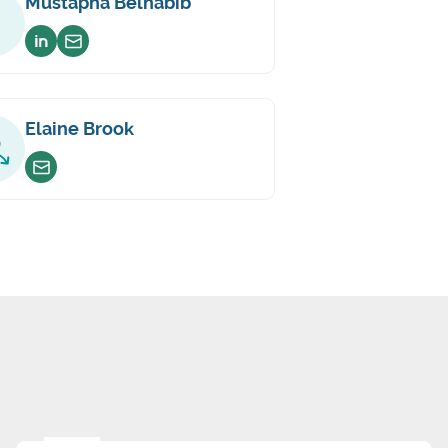
Mustapha Belhabib
Voir sur linkedin
Envoyer un email
Elaine Brook
Envoyer un email