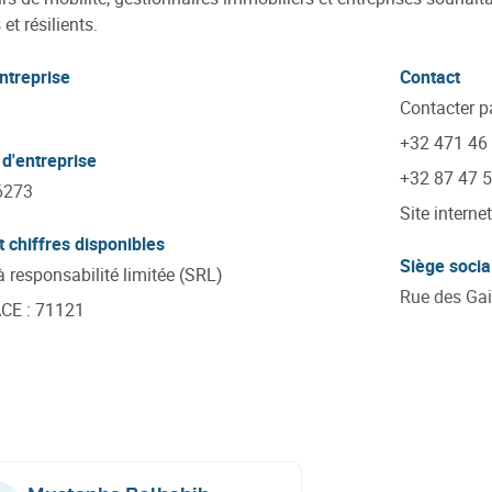
et résilients.
ntreprise
Contact
Contacter p
+32 471 46
d'entreprise
+32 87 47 
6273
Site internet
t chiffres disponibles
Siège socia
à responsabilité limitée (SRL)
Rue des Gai
ACE
:
71121