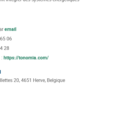
ar
email
 65 06
54 28
 :
https://tonomia.com/
l
llettes 20, 4651 Herve, Belgique