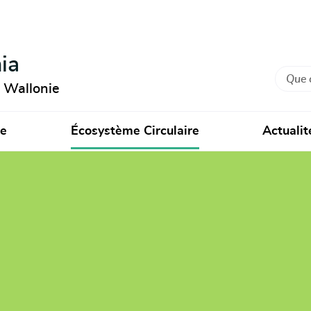
ia
Recher
n Wallonie
ie
Écosystème Circulaire
Actualit