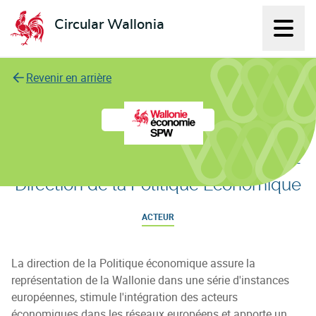
Circular Wallonia
Affich
L'économie circulaire
Revenir en arrière
SPW Economie, Emploi, Recherche -
Direction de la Politique Economique
ACTEUR
​La direction de la Politique économique assure la
représentation de la Wallonie dans une série d'instances
européennes, stimule l'intégration des acteurs
économiques dans les réseaux européens et apporte un