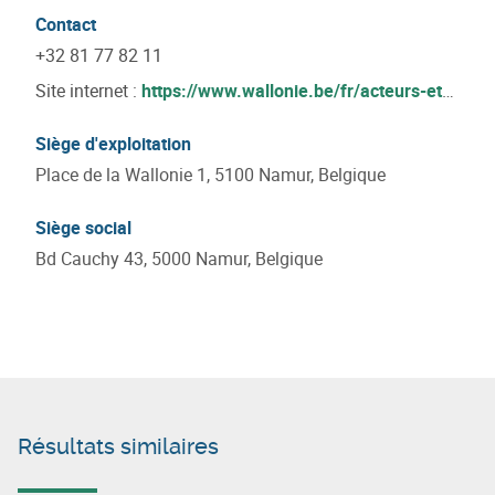
Contact
+32 81 77 82 11
Site internet :
https://www.wallonie.be/fr/acteurs-et-
institutions/wallonie/departement-de-la-
competitivite-et-de-linnovation/direction-de-la-
Siège d'exploitation
politique-economique
Place de la Wallonie 1, 5100 Namur, Belgique
Siège social
Bd Cauchy 43, 5000 Namur, Belgique
Résultats similaires