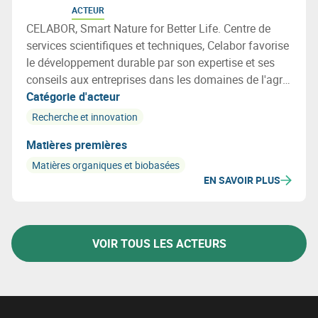
ACTEUR
CELABOR, Smart Nature for Better Life. Centre de
services scientifiques et techniques, Celabor favorise
le développement durable par son expertise et ses
conseils aux entreprises dans les domaines de l'agro-
alimentaire (FOOD), de la valorisation de la
Catégorie d'acteur
biomasse (EXTRACT), de l’environnement
Recherche et innovation
(ENVIRONEMENT), des matériaux (MATERIALS:
Matières premières
emballage, textile et applications bio-basées).
Matières organiques et biobasées
EN SAVOIR PLUS
VOIR TOUS LES ACTEURS