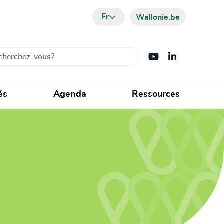
Fr
Wallonie.be
cher
Visiter Youtube
Visiter LinkedIn
és
Agenda
Ressources