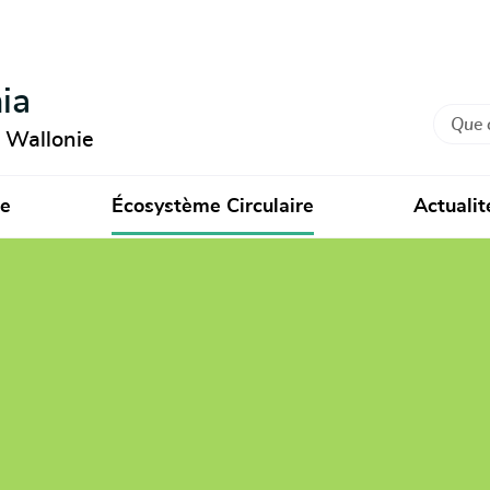
ia
Recher
n Wallonie
ie
Écosystème Circulaire
Actualit