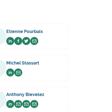
Etienne Pourbaix
Voir sur linkedin
Voir sur facebook
Voir sur twitter
Envoyer un email
Michel Stassart
Voir sur linkedin
Envoyer un email
Anthony Bievelez
Voir sur linkedin
Envoyer un email
Envoyer un email
Envoyer un email