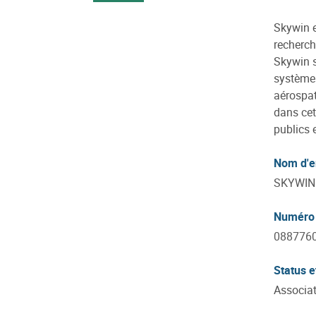
Skywin e
recherch
Skywin s
systèmes
aérospat
dans cet
publics 
Nom d'e
SKYWIN 
Numéro 
088776
Status e
Associat