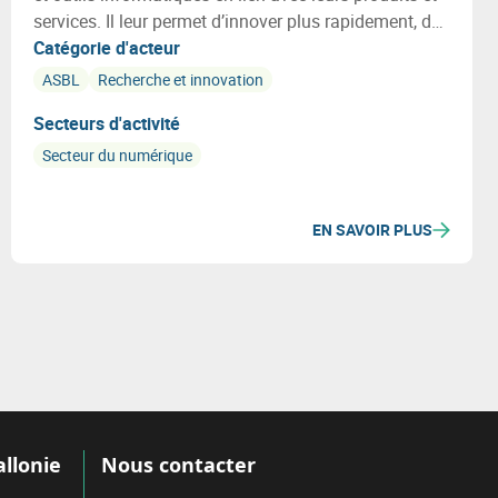
services. Il leur permet d’innover plus rapidement, de
diminuer les risques, et d’intégrer les meilleures
Catégorie d'acteur
technologies issues de la recherche.
ASBL
Recherche et innovation
Secteurs d'activité
Secteur du numérique
EN SAVOIR PLUS
allonie
Nous contacter