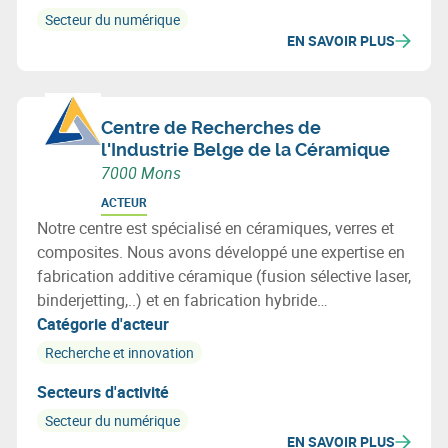
Secteur du numérique
EN SAVOIR PLUS
Centre de Recherches de
l'Industrie Belge de la Céramique
7000 Mons
ACTEUR
Notre centre est spécialisé en céramiques, verres et
composites. Nous avons développé une expertise en
fabrication additive céramique (fusion sélective laser,
binderjetting,..) et en fabrication hybride
(laser+usinage+AM). Ces technologies contribuent à
Catégorie d'acteur
la diffusion de l'approche "industrie 4.0" dans notre
Recherche et innovation
tissu industriel
Secteurs d'activité
Secteur du numérique
EN SAVOIR PLUS