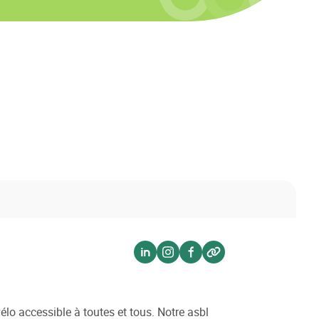
Voir sur linkedin
Voir sur instagram
Voir sur facebook
Voir sur website
élo accessible à toutes et tous. Notre asbl