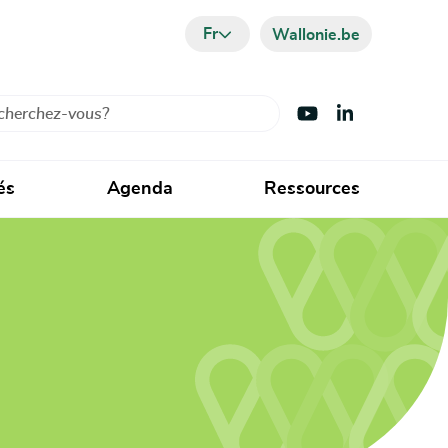
Fr
Wallonie.be
cher
Visiter Youtube
Visiter LinkedIn
és
Agenda
Ressources