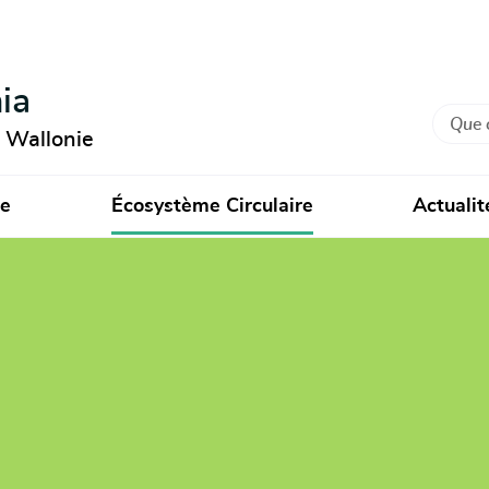
ia
Recher
n Wallonie
ie
Écosystème Circulaire
Actualit