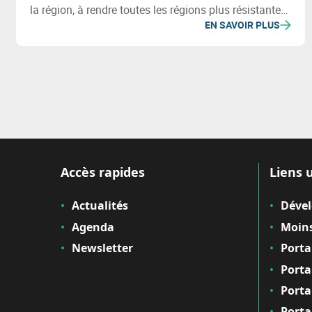
la région, à rendre toutes les régions plus résistantes
EN SAVOIR PLUS
et à contribuer à une meilleure qualité de vie et au
bien-être de tous les citoyens de l'ENO.
Accès rapides
Liens u
Actualités
Déve
Agenda
Moins
Newsletter
Porta
Porta
Porta
Porta