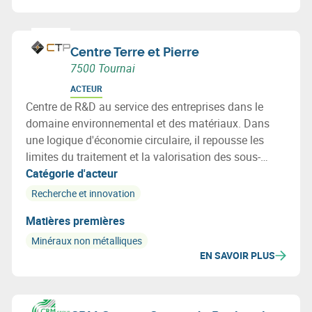
Centre Terre et Pierre
7500 Tournai
ACTEUR
Centre de R&D au service des entreprises dans le
domaine environnemental et des matériaux. Dans
une logique d'économie circulaire, il repousse les
limites du traitement et la valorisation des sous-
produits industriels et déchets post-consommation
Catégorie d'acteur
par l'apport de solutions innovantes et rentables.
Recherche et innovation
Matières premières
Minéraux non métalliques
EN SAVOIR PLUS