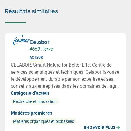
Résultats similaires
Celabor
4650 Herve
ACTEUR
CELABOR, Smart Nature for Better Life. Centre de
services scientifiques et techniques, Celabor favorise
le développement durable par son expertise et ses
conseils aux entreprises dans les domaines de l'agro-
alimentaire (FOOD), de la valorisation de la
Catégorie d'acteur
biomasse (EXTRACT), de l’environnement
Recherche et innovation
(ENVIRONEMENT), des matériaux (MATERIALS:
Matières premières
emballage, textile et applications bio-basées).
Matières organiques et biobasées
EN SAVOIR PLUS