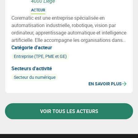
4000 Liège
ACTEUR
Corematic est une entreprise spécialisée en
automatisation industrielle, robotique, vision par
ordinateur, apprentissage automatique et intelligence
artificielle. Elle accompagne les organisations dans
la conception, l’ingénierie et la mise en œuvre de
Catégorie d'acteur
solutions technologiques visant à optimiser les
Entreprise (TPE, PME et GE)
processus, améliorer la productivité et soutenir
Secteurs d'activité
l’innovation.
Secteur du numérique
EN SAVOIR PLUS
VOIR TOUS LES ACTEURS