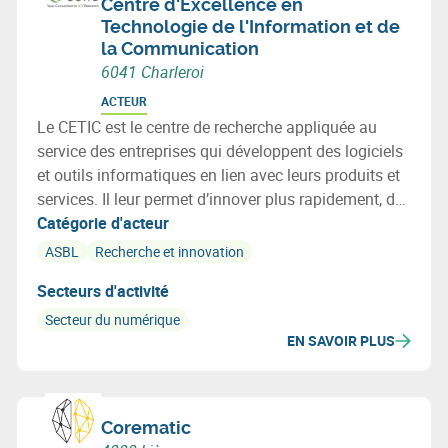
Centre d'Excellence en
Technologie de l'Information et de
la Communication
6041 Charleroi
ACTEUR
Le CETIC est le centre de recherche appliquée au
service des entreprises qui développent des logiciels
et outils informatiques en lien avec leurs produits et
services. Il leur permet d’innover plus rapidement, de
diminuer les risques, et d’intégrer les meilleures
Catégorie d'acteur
technologies issues de la recherche.
ASBL
Recherche et innovation
Secteurs d'activité
Secteur du numérique
EN SAVOIR PLUS
Corematic