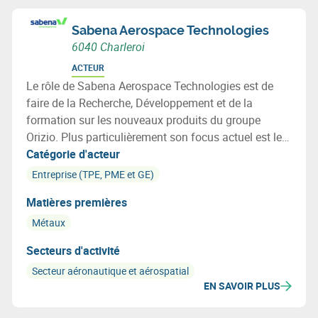
Sabena Aerospace Technologies
6040 Charleroi
ACTEUR
Le rôle de Sabena Aerospace Technologies est de
faire de la Recherche, Développement et de la
formation sur les nouveaux produits du groupe
Orizio. Plus particulièrement son focus actuel est le
développement de technologies et système
Catégorie d'acteur
industriels liés aux cycle de vie de l’avion notamment
Entreprise (TPE, PME et GE)
pour la déconstruction et le ré emploi en fin de vie de
Matières premières
l’avion.
Métaux
Secteurs d'activité
Secteur aéronautique et aérospatial
EN SAVOIR PLUS