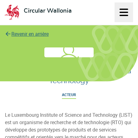
Circular Wallonia
Affich
L'économie circulaire
Revenir en arrière
Luxembourg Institute of Science and
Technology
ACTEUR
Le Luxembourg Institute of Science and Technology (LIST)
est un organisme de recherche et de technologie (RTO) qui
développe des prototypes de produits et de services
compétitifs et orientés vers le marché pour des acteurs