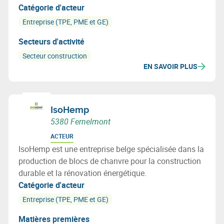
tels que la restauration et la réparation d’ouvrages
Catégorie d'acteur
d’art.
Entreprise (TPE, PME et GE)
Secteurs d'activité
Secteur construction
EN SAVOIR PLUS
IsoHemp
5380 Fernelmont
ACTEUR
IsoHemp est une entreprise belge spécialisée dans la
production de blocs de chanvre pour la construction
durable et la rénovation énergétique.
Catégorie d'acteur
Entreprise (TPE, PME et GE)
Matières premières