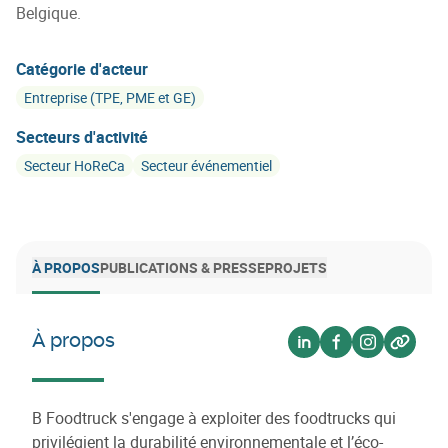
Belgique.
Catégorie d'acteur
Entreprise (TPE, PME et GE)
Secteurs d'activité
Secteur HoReCa
Secteur événementiel
À PROPOS
PUBLICATIONS & PRESSE
PROJETS
À propos
Voir sur linkedin
Voir sur facebo
Voir sur in
Voir su
B Foodtruck s'engage à exploiter des foodtrucks qui
privilégient la durabilité environnementale et l’éco-