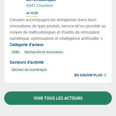
6041 Charleroi
ACTEUR
Cenaero accompagne les entreprises dans leurs
innovations de type produit, service et/ou procédé au
moyen de méthodologies et d’outils de simulation
numérique, optimisation et intelligence artificielle. Le
centre est actif dans les secteurs de l'Aérospatial, des
Catégorie d'acteur
Transports, des Procédés, de l'Energie, des Bâtiments
ASBL
Recherche et innovation
et de l'Environnement.
Secteurs d'activité
Secteur du numérique
EN SAVOIR PLUS
VOIR TOUS LES ACTEURS