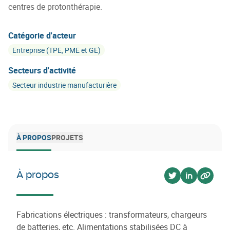
centres de protonthérapie.
Catégorie d'acteur
Entreprise (TPE, PME et GE)
Secteurs d'activité
Secteur industrie manufacturière
À PROPOS
PROJETS
À propos
Voir sur twitter
Voir sur lin
Voir su
Fabrications électriques : transformateurs, chargeurs
de batteries, etc. Alimentations stabilisées DC à