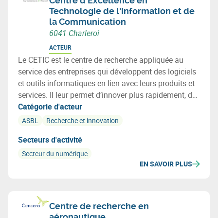
Centre d'Excellence en
Technologie de l'Information et de
la Communication
6041 Charleroi
ACTEUR
Le CETIC est le centre de recherche appliquée au
service des entreprises qui développent des logiciels
et outils informatiques en lien avec leurs produits et
services. Il leur permet d’innover plus rapidement, de
diminuer les risques, et d’intégrer les meilleures
Catégorie d'acteur
technologies issues de la recherche.
ASBL
Recherche et innovation
Secteurs d'activité
Secteur du numérique
EN SAVOIR PLUS
Centre de recherche en
aéronautique