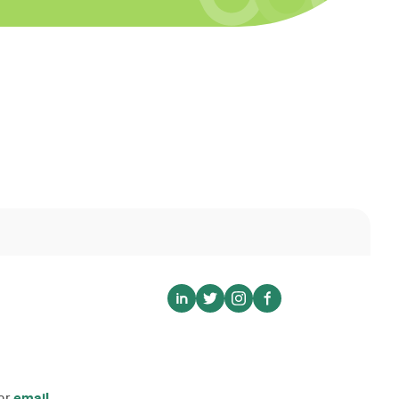
Voir sur linkedin
Voir sur twitter
Voir sur instagram
Voir sur facebook
ar
email