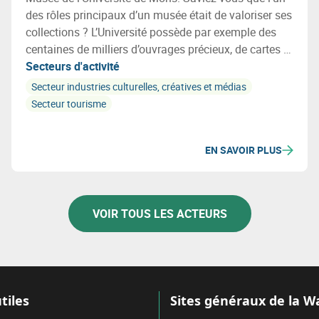
des rôles principaux d’un musée était de valoriser ses
collections ? L’Université possède par exemple des
centaines de milliers d’ouvrages précieux, de cartes et
plans, d’œuvres d’art, d’instruments scientifiques
Secteurs d'activité
anciens, et un tas d’autres objets, tous liés à son
Secteur industries culturelles, créatives et médias
histoire et à ses multiples activités !
Secteur tourisme
EN SAVOIR PLUS
VOIR TOUS LES ACTEURS
tiles
Sites généraux de la W