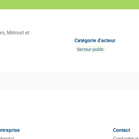
rs, Milmort et
Catégorie d'acteur
Secteur public
ntreprise
Contact
ille de Herstal
Contacter p