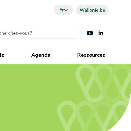
Fr
Wallonie.be
cher
Visiter Youtube
Visiter LinkedIn
és
Agenda
Ressources