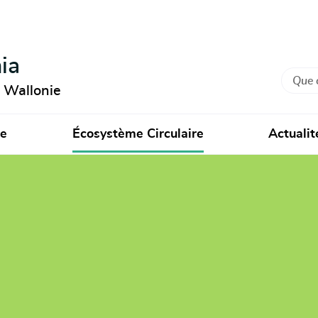
ia
Recher
n Wallonie
ie
Écosystème Circulaire
Actualit