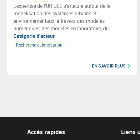
L’expertise de l’UR UEE s’articule autour de la
modélisation des systèmes urbains et
environnementaux, à travers des modèles
numériques, des modèles en laboratoire, du
monitoring in-situ (smart metering) ou des outils
Catégorie d'acteur
collaboratifs.
Recherche et innovation
EN SAVOIR PLUS
Accès rapides
Liens u