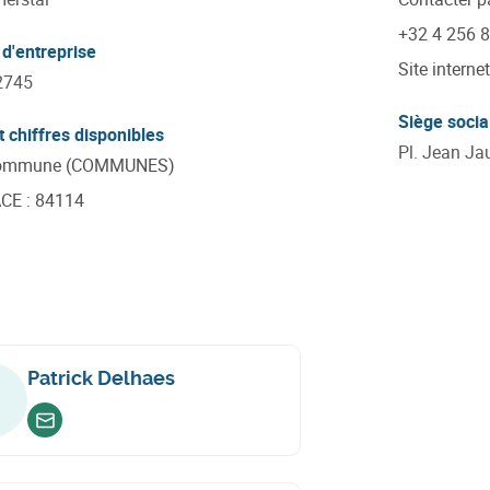
+32 4 256 
d'entreprise
Site internet
2745
Siège socia
t chiffres disponibles
Pl. Jean Jau
 commune (COMMUNES)
ACE
:
84114
Patrick Delhaes
Envoyer un email