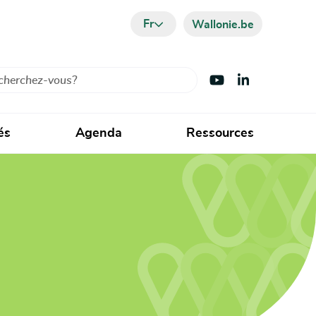
Fr
Wallonie.be
cher
Visiter Youtube
Visiter LinkedIn
és
Agenda
Ressources