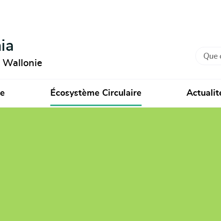
ia
Recher
n Wallonie
ie
Écosystème Circulaire
Actualit