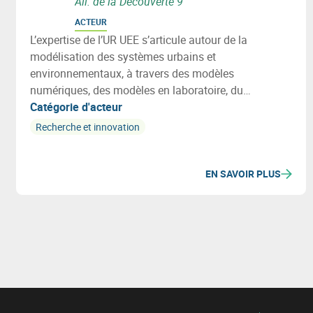
All. de la Découverte 9
ACTEUR
L’expertise de l’UR UEE s’articule autour de la
modélisation des systèmes urbains et
environnementaux, à travers des modèles
numériques, des modèles en laboratoire, du
monitoring in-situ (smart metering) ou des outils
Catégorie d'acteur
collaboratifs.
Recherche et innovation
EN SAVOIR PLUS