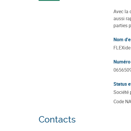
Avec la 
aussi ra
parties 
Nom d'e
FLEXide
Numéro 
065650
Status e
Société 
Code N
Contacts