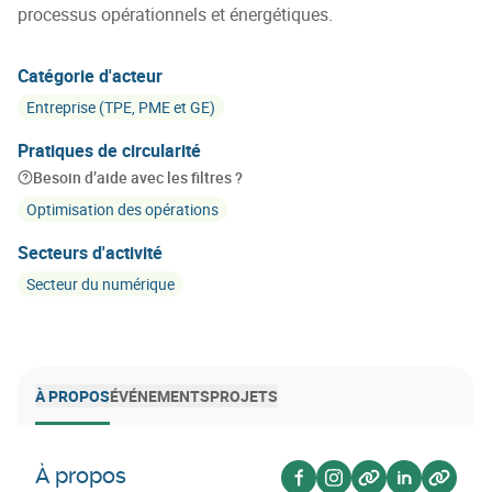
processus opérationnels et énergétiques.
Catégorie d'acteur
Entreprise (TPE, PME et GE)
Pratiques de circularité
Besoin d’aide avec les filtres ?
Optimisation des opérations
Secteurs d'activité
Secteur du numérique
À PROPOS
ÉVÉNEMENTS
PROJETS
À propos
Voir sur facebook
Voir sur instagram
Voir sur website
Voir sur lin
Voir su