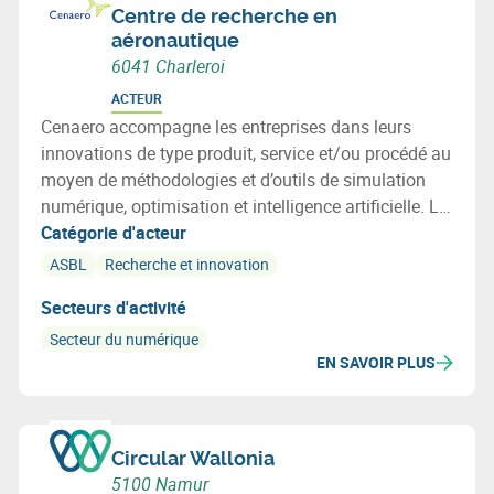
Centre de recherche en
aéronautique
6041 Charleroi
ACTEUR
Cenaero accompagne les entreprises dans leurs
innovations de type produit, service et/ou procédé au
moyen de méthodologies et d’outils de simulation
numérique, optimisation et intelligence artificielle. Le
centre est actif dans les secteurs de l'Aérospatial, des
Catégorie d'acteur
Transports, des Procédés, de l'Energie, des Bâtiments
ASBL
Recherche et innovation
et de l'Environnement.
Secteurs d'activité
Secteur du numérique
EN SAVOIR PLUS
Circular Wallonia
5100 Namur