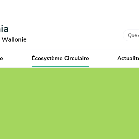
ia
Recher
n Wallonie
ie
Écosystème Circulaire
Actualit
ments