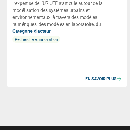
L’expertise de l’UR UEE s’articule autour de la
modélisation des systèmes urbains et
environnementaux, à travers des modèles
numériques, des modèles en laboratoire, du
monitoring in-situ (smart metering) ou des outils
Catégorie d'acteur
collaboratifs.
Recherche et innovation
EN SAVOIR PLUS