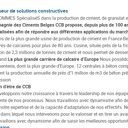
seur de solutions constructives
MMES SpécialiséS dans la production de ciment, de granulat e
gnie des Ciments Belges CCB propose, depuis plus de 100 ans
lisées afin de répondre aux différentes applications du march
s de la plus grande usine de production de ciment en France-Be
ves de calcaires pour plus de 80 ans. L’usine, située près de la f
on de 2,3 millions de tonnes de ciment et nous permet de desserv
and.
La plus grande carrière de calcaire d’Europe
Nous possédon
menterie, dont la plus grande d’Europe. 12 centrales à béton compl
nt la production annuelle de près d’1 million de m3 de béton prêt
ission
n d'être de CCB
eloppons notre croissance à travers le leadership de nos équipe
te de nos processus. Nous travaillons avec dynamisme afin de sa
 notre expertise et de la capacité d’adaptation de nos effectifs. 
re dans lequel nous intervenons pour le valoriser et en tirer un av
vaillons avec dynamisme afin de saisir les meilleures opportunit
ision