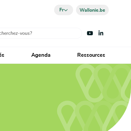
Fr
Wallonie.be
cher
Visiter Youtube
Visiter LinkedIn
és
Agenda
Ressources