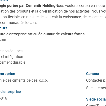
égie portée par Cementir Holding
Nous voulons conserver notre s
tion des produits et la diversification de nos activités. Nous vou
tion flexible, en mesure de soutenir la croissance, de respecter l
s communautés locales.
eurs
ure d’entreprise articulée autour de valeurs fortes
sme
e nos équipes
 et intégration
pement durable
ntreprise
Contact
e des ciments belges, c.c.b.
Contacter p
Site internet
d'entreprise
5816
Siège socia
Grand'Route