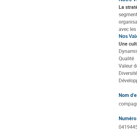
La strat
segmenta
organisa
avec le
Nos Val
Une cult
Dynami
Qualité
Valeur d
Diversité
Dévelop
Nom d'e
compagni
Numéro 
041944