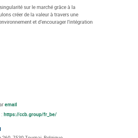
ingularité sur le marché grâce à la
lons créer de la valeur à travers une
’environnement et d’encourager l’intégration
ar
email
 :
https://ccb.group/fr_be/
l
 260, 7530 Tournai, Belgique