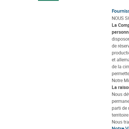
Fournis
NOUS SO
La Compa
personna
disposon
de réser
producti
et allem
de la ci
permette
Notre M
La raiso
Nous dév
permanen
parti de
territoi
Nous tra
Notre V