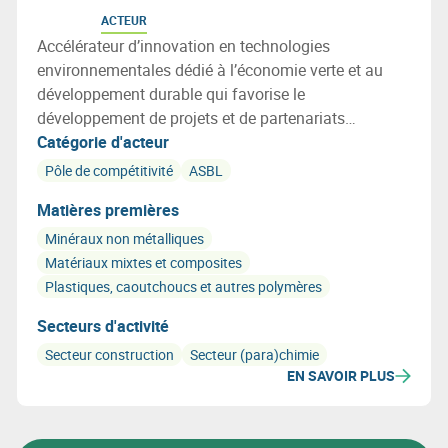
ACTEUR
Accélérateur d’innovation en technologies
environnementales dédié à l’économie verte et au
développement durable qui favorise le
développement de projets et de partenariats
technologiques autour de trois axes : la chimie verte,
Catégorie d'acteur
la construction durable et les technologies
Pôle de compétitivité
ASBL
environnementales.
Matières premières
Minéraux non métalliques
Matériaux mixtes et composites
Plastiques, caoutchoucs et autres polymères
Secteurs d'activité
Secteur construction
Secteur (para)chimie
EN SAVOIR PLUS