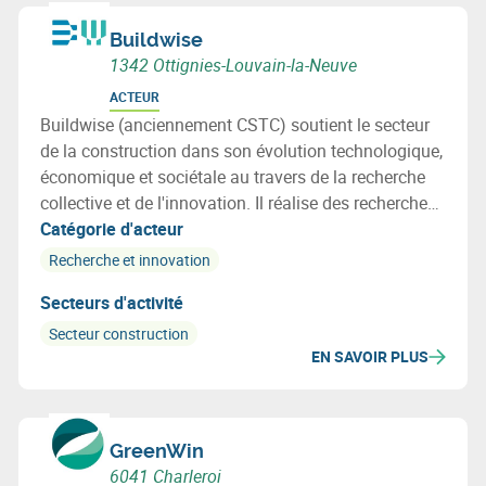
Buildwise
1342 Ottignies-Louvain-la-Neuve
ACTEUR
Buildwise (anciennement CSTC) soutient le secteur
de la construction dans son évolution technologique,
économique et sociétale au travers de la recherche
collective et de l'innovation. Il réalise des recherches
au profit de ses membres et leur fournit informations,
Catégorie d'acteur
assistance et conseils techniques.
Recherche et innovation
Secteurs d'activité
Secteur construction
EN SAVOIR PLUS
GreenWin
6041 Charleroi