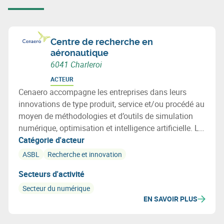
Centre de recherche en
aéronautique
6041 Charleroi
ACTEUR
Cenaero accompagne les entreprises dans leurs
innovations de type produit, service et/ou procédé au
moyen de méthodologies et d’outils de simulation
numérique, optimisation et intelligence artificielle. Le
centre est actif dans les secteurs de l'Aérospatial, des
Catégorie d'acteur
Transports, des Procédés, de l'Energie, des Bâtiments
ASBL
Recherche et innovation
et de l'Environnement.
Secteurs d'activité
Secteur du numérique
EN SAVOIR PLUS