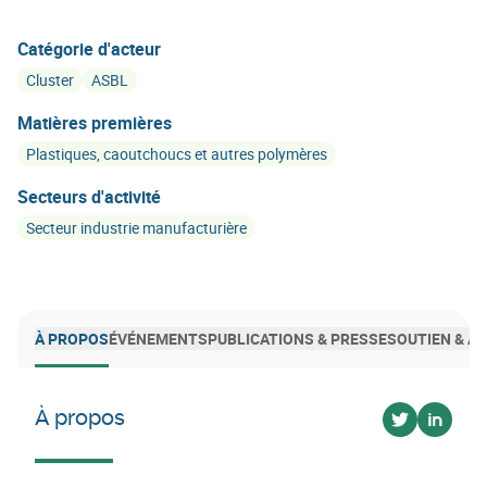
Catégorie d'acteur
Cluster
ASBL
Matières premières
Plastiques, caoutchoucs et autres polymères
Secteurs d'activité
Secteur industrie manufacturière
À PROPOS
ÉVÉNEMENTS
PUBLICATIONS & PRESSE
SOUTIEN & 
À propos
Voir sur twi
Voir su