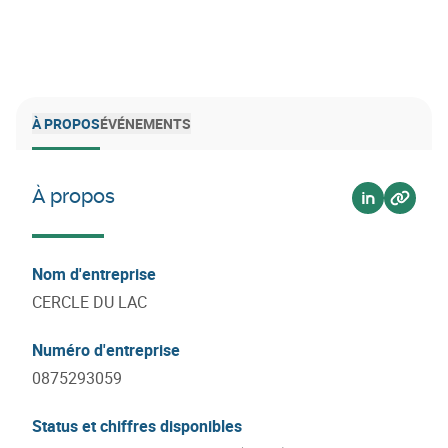
À PROPOS
ÉVÉNEMENTS
À propos
Voir sur lin
Voir su
Nom d'entreprise
CERCLE DU LAC
Numéro d'entreprise
0875293059
Status et chiffres disponibles