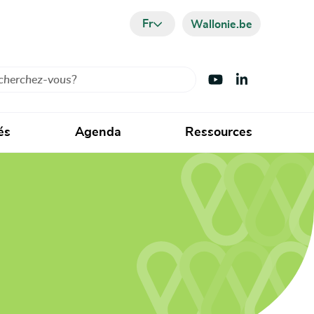
Fr
Wallonie.be
cher
Visiter Youtube
Visiter LinkedIn
és
Agenda
Ressources