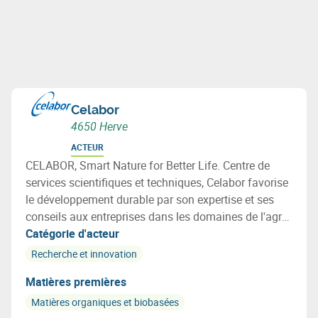
Celabor
4650 Herve
ACTEUR
CELABOR, Smart Nature for Better Life. Centre de
services scientifiques et techniques, Celabor favorise
le développement durable par son expertise et ses
conseils aux entreprises dans les domaines de l'agro-
alimentaire (FOOD), de la valorisation de la biomasse
Catégorie d'acteur
(EXTRACT), de l’environnement (ENVIRONEMENT),
Recherche et innovation
des matériaux (MATERIALS: emballage, textile et
Matières premières
applications bio-basées).
Matières organiques et biobasées