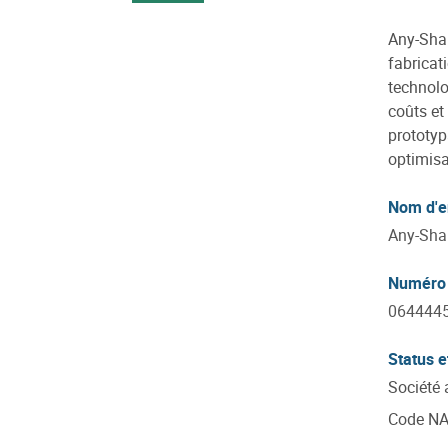
Any-Shap
fabricat
technolo
coûts et
prototyp
optimisa
Nom d'e
Any-Shap
Numéro 
064444
Status e
Société
Code N