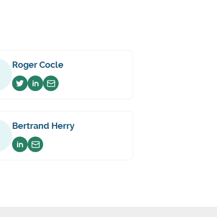
Roger Cocle
Voir sur twitter
Voir sur linkedin
Envoyer un email
Bertrand Herry
Voir sur linkedin
Envoyer un email