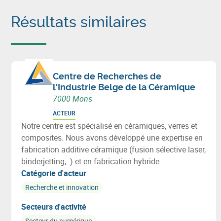
Résultats similaires
Centre de Recherches de
l'Industrie Belge de la Céramique
7000 Mons
ACTEUR
Notre centre est spécialisé en céramiques, verres et
composites. Nous avons développé une expertise en
fabrication additive céramique (fusion sélective laser,
binderjetting,..) et en fabrication hybride
(laser+usinage+AM). Ces technologies contribuent à
Catégorie d'acteur
la diffusion de l'approche "industrie 4.0" dans notre
Recherche et innovation
tissu industriel
Secteurs d'activité
Secteur du numérique