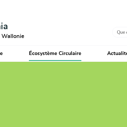
ia
Recher
n Wallonie
ie
Écosystème Circulaire
Actualit