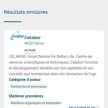
Résultats similaires
Celabor
4650 Herve
ACTEUR
CELABOR, Smart Nature for Better Life. Centre de
services scientifiques et techniques, Celabor favorise
le développement durable par son expertise et ses
conseils aux entreprises dans les domaines de l'agro-
alimentaire (FOOD), de la valorisation de la
Catégorie d'acteur
biomasse (EXTRACT), de l’environnement
Recherche et innovation
(ENVIRONEMENT), des matériaux (MATERIALS:
Matières premières
emballage, textile et applications bio-basées).
Matières organiques et biobasées
EN SAVOIR PLUS