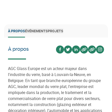
À PROPOS
ÉVÉNEMENTS
PROJETS
À propos
Voir sur facebook
Voir sur twitter
Voir sur linkedin
Voir sur website
Voir sur we
Voir s
AGC Glass Europe est un acteur majeur dans
l'industrie du verre, basé à Louvain-la-Neuve, en
Belgique. En tant que branche européenne du groupe
AGC, leader mondial du verre plat, l'entreprise est
impliquée dans la production, le traitement et la
commercialisation de verre plat pour divers secteurs,
notamment la construction (glazing extérieur et
décoration intérieure), l'automobile et les applications