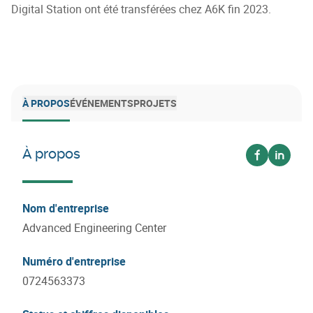
Digital Station ont été transférées chez A6K fin 2023.
À PROPOS
ÉVÉNEMENTS
PROJETS
À propos
Voir sur fa
Voir su
Nom d'entreprise
Advanced Engineering Center
Numéro d'entreprise
0724563373