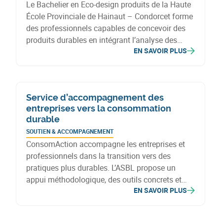
Le Bachelier en Eco-design produits de la Haute
École Provinciale de Hainaut – Condorcet forme
des professionnels capables de concevoir des
produits durables en intégrant l’analyse des
EN SAVOIR PLUS
impacts, le choix de matériaux recyclables,
l’optimisation des ressources et les principes de
l’économie circulaire.
Service d’accompagnement des
entreprises vers la consommation
durable
SOUTIEN & ACCOMPAGNEMENT
ConsomAction accompagne les entreprises et
professionnels dans la transition vers des
pratiques plus durables. L’ASBL propose un
appui méthodologique, des outils concrets et
EN SAVOIR PLUS
une mise en réseau afin de structurer, sécuriser
et développer des modèles économiques
responsables, en lien avec le vrac, le réemploi et