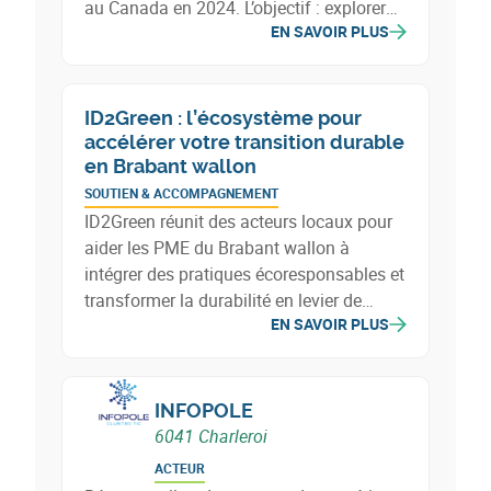
au Canada en 2024. L’objectif : explorer
EN SAVOIR PLUS
des collaborations en environnement,
énergie et économie circulaire, créer des
synergies industrielles, valoriser les
contacts et préparer des rencontres
ID2Green : l’écosystème pour
internationales (ex. Hannover Messe
accélérer votre transition durable
2025).
en Brabant wallon
SOUTIEN & ACCOMPAGNEMENT
ID2Green réunit des acteurs locaux pour
aider les PME du Brabant wallon à
intégrer des pratiques écoresponsables et
transformer la durabilité en levier de
EN SAVOIR PLUS
croissance. Animations thématiques,
coaching personnalisé et mutualisation
des ressources permettent aux
entreprises de définir et de mettre en
INFOPOLE
œuvre des stratégies durables.
6041 Charleroi
ACTEUR