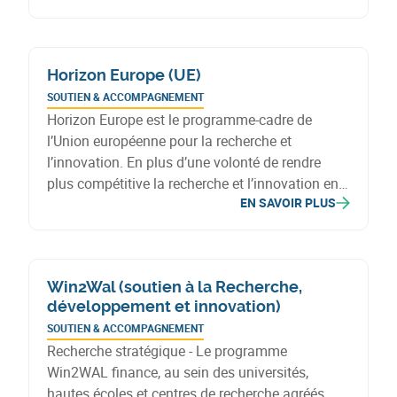
domaines d’activités des six pôles de
compétitivité wallons. Ces appels se déroulent 3
fois par an.
Horizon Europe (UE)
SOUTIEN & ACCOMPAGNEMENT
Horizon Europe est le programme-cadre de
l’Union européenne pour la recherche et
l’innovation. En plus d’une volonté de rendre
plus compétitive la recherche et l’innovation en
EN SAVOIR PLUS
Europe, le programme s’attaque à des
problématiques mondiales actuelles, telles que
les objectifs d’économie circulaire. Le
programme est fondé sur quatre piliers, eux-
Win2Wal (soutien à la Recherche,
mêmes divisés par « clusters » thématiques.
développement et innovation)
SOUTIEN & ACCOMPAGNEMENT
Recherche stratégique - Le programme
Win2WAL finance, au sein des universités,
hautes écoles et centres de recherche agréés,