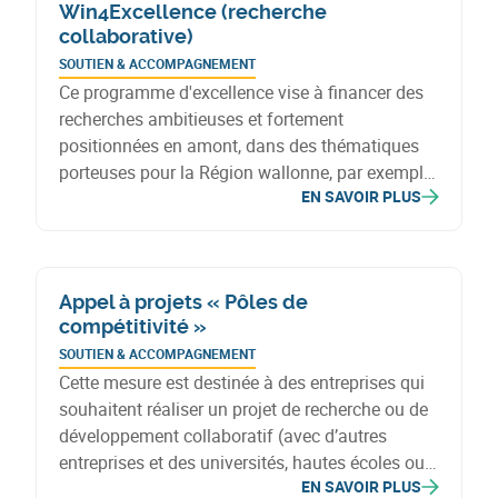
Win4Excellence (recherche
valorisation industrielle à court terme.
collaborative)
SOUTIEN & ACCOMPAGNEMENT
Ce programme d'excellence vise à financer des
recherches ambitieuses et fortement
positionnées en amont, dans des thématiques
porteuses pour la Région wallonne, par exemple
EN SAVOIR PLUS
dans les Domaines d'Innovation Stratégiques de
la RIS3, ou dans les domaines spécifiquement
mis en avant dans la Déclaration de Politique
Régionale, comme le spatial ou la cybersécurité.
Appel à projets « Pôles de
compétitivité »
SOUTIEN & ACCOMPAGNEMENT
Cette mesure est destinée à des entreprises qui
souhaitent réaliser un projet de recherche ou de
développement collaboratif (avec d’autres
entreprises et des universités, hautes écoles ou
EN SAVOIR PLUS
centres de recherche agréés) dans un des