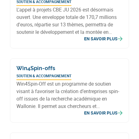
SOUTIEN & ACCOMPAGNEMENT
L'appel à projets CBE JU 2026 est désormais
ouvert. Une enveloppe totale de 170,7 millions
d'euros, répartie sur 13 thèmes, permettra de
soutenir le développement et la montée en
EN SAVOIR PLUS
puissance d'industries biobasées compétitives
en Europe. Tous les acteurs du secteur biobasés
sont invités à soumettre leur candidature avant
le 22 septembre 2026 à 17 h 00 (heure d'Europe
Win4Spin-offs
centrale).
SOUTIEN & ACCOMPAGNEMENT
Win4Spin-Off est un programme de soutien
visant à favoriser la création d’entreprises spin-
off issues de la recherche académique en
Wallonie. Il permet aux chercheurs et
EN SAVOIR PLUS
entrepreneurs de bénéficier d’un
accompagnement financier et stratégique pour
développer et valider de nouveaux produits,
procédés ou services, dans l’optique de leur