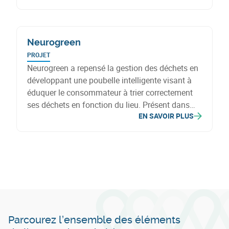
Neurogreen
PROJET
Neurogreen a repensé la gestion des déchets en
développant une poubelle intelligente visant à
éduquer le consommateur à trier correctement
ses déchets en fonction du lieu. Présent dans
EN SAVOIR PLUS
plusieurs secteurs, Neurogreen répond à une
demande croissante d'organisations cherchant
à améliorer leur impact environnemental. Pour
cela, il est essentiel d’optimiser leur ligne de
production.
Parcourez l’ensemble des éléments