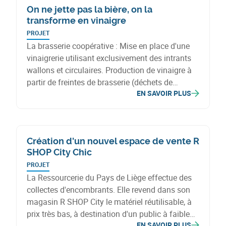
On ne jette pas la bière, on la
respectueuse de l’environnent.
transforme en vinaigre
PROJET
La brasserie coopérative : Mise en place d'une
vinaigrerie utilisant exclusivement des intrants
wallons et circulaires. Production de vinaigre à
partir de freintes de brasserie (déchets de
EN SAVOIR PLUS
production de la bière destinés à l'égout), cidre
et vin déclassés et orge déclassé.
Création d'un nouvel espace de vente R
SHOP City Chic
PROJET
La Ressourcerie du Pays de Liège effectue des
collectes d'encombrants. Elle revend dans son
magasin R SHOP City le matériel réutilisable, à
prix très bas, à destination d'un public à faible
EN SAVOIR PLUS