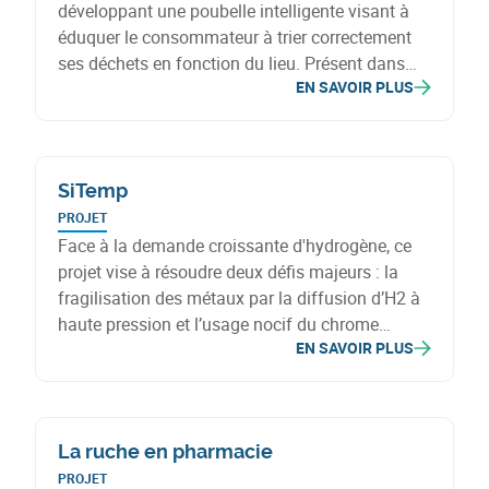
développant une poubelle intelligente visant à
éduquer le consommateur à trier correctement
ses déchets en fonction du lieu. Présent dans
EN SAVOIR PLUS
plusieurs secteurs, Neurogreen répond à une
demande croissante d'organisations cherchant
à améliorer leur impact environnemental. Pour
cela, il est essentiel d’optimiser leur ligne de
SiTemp
production.
PROJET
Face à la demande croissante d'hydrogène, ce
projet vise à résoudre deux défis majeurs : la
fragilisation des métaux par la diffusion d’H2 à
haute pression et l’usage nocif du chrome
EN SAVOIR PLUS
hexavalent contre la corrosion. Il développe un
revêtement innovant empêchant cette diffusion,
prolongeant la durée de vie des équipements et
offrant une alternative non toxique et sans
La ruche en pharmacie
solvants.
PROJET