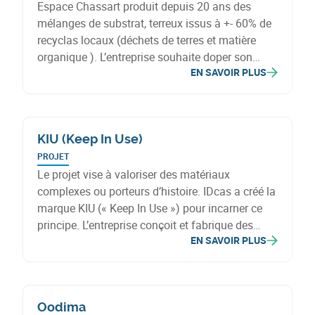
Espace Chassart produit depuis 20 ans des
mélanges de substrat, terreux issus à +- 60% de
recyclas locaux (déchets de terres et matière
organique ). L’entreprise souhaite doper son
EN SAVOIR PLUS
activité en proposant de nouveaux mélanges
spécifiquement conçus pour nos sols wallons,
personnalisables, permettant ainsi de valoriser
plus de déchets et de durabiliser la qualité des
KIU (Keep In Use)
sols, en synergie territoriale.
PROJET
Le projet vise à valoriser des matériaux
complexes ou porteurs d’histoire. IDcas a créé la
marque KIU (« Keep In Use ») pour incarner ce
principe. L’entreprise conçoit et fabrique des
EN SAVOIR PLUS
objets, tels que lampes et horloges, à partir de
déchets composites et de pièces issues de
voitures et motos de course.
Oodima