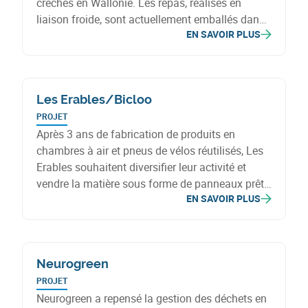
crèches en Wallonie. Les repas, réalisés en
liaison froide, sont actuellement emballés dans
EN SAVOIR PLUS
des barquettes en plastique à usage unique. Le
projet vise à substituer ces barquettes par des
modèles en inox refermables et réutilisables
pour réduire l'usage du plastique et améliorer la
Les Erables/Bicloo
durabilité du produit.
PROJET
Après 3 ans de fabrication de produits en
chambres à air et pneus de vélos réutilisés, Les
Erables souhaitent diversifier leur activité et
vendre la matière sous forme de panneaux prêts
EN SAVOIR PLUS
au réemploi à d’autres fabricants. Ils créeront
ainsi la première symbiose industrielle créatrice
de valeur pour tous les acteurs de l’écosystème
vélo en Belgique.
Neurogreen
PROJET
Neurogreen a repensé la gestion des déchets en