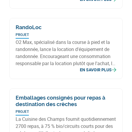
pouvoir d'achat. La coopérative a ouvert un
nouvel espace, le "City Chic", afin de diversifier
ses sources de revenus en visant un autre
public, à qui seraient proposés des biens de plus
RandoLoc
grande valeur.
PROJET
O2 Max, spécialisé dans la course à pied et la
randonnée, lance la location d'équipement de
randonnée. Encourageant une consommation
responsable par la location plutôt que l'achat, le
EN SAVOIR PLUS
projet vise à optimiser l'utilisation et prolonger la
durée de vie des équipements techniques
(textiles, sacs, tentes) grâce à une maintenance
avancée.
Emballages consignés pour repas à
destination des crèches
PROJET
La Cuisine des Champs fournit quotidiennement
2700 repas, à 75 % bio/circuits courts pour des