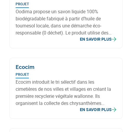
PROJET
Oodima propose un savon liquide 100%
biodégradable fabriqué à partir d’huile de
tournesol locale, dans une démarche éco-
responsable (0 déchet). Le produit utilise des
EN SAVOIR PLUS
contenants en verre réutilisés via consigne. Le
projet Olé Coop, lancé en 2023, vise à renforcer
le sourcing local en impliquant davantage les
agriculteurs dans la production d’huile locale.
Ecocim
PROJET
Ecocim introduit le tri sélectif dans les
cimetières de nos villes et villages en créant la
première recyclerie végétale wallonne. Ils
organisent la collecte des chrysanthèmes
EN SAVOIR PLUS
(plantes, pots et plastiques), cimetière par
cimetière. Le chrysanthème est sorti d'une
utilisation éphémère via l'économie circulaire. Le
résultat : une production horticole régionale