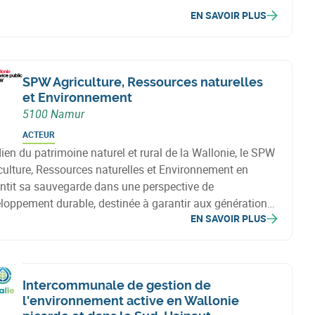
vestissement favorisant une croissance durable, l’emploi
EN SAVOIR PLUS
a transition économique en Wallonie.
SPW Agriculture, Ressources naturelles
et Environnement
5100 Namur
ACTEUR
ien du patrimoine naturel et rural de la Wallonie, le SPW
culture, Ressources naturelles et Environnement en
ans une perspective de
loppement durable, destinée à garantir aux générations
EN SAVOIR PLUS
res des ressources de qualité, indispensables à la vie.
Intercommunale de gestion de
l'environnement active en Wallonie