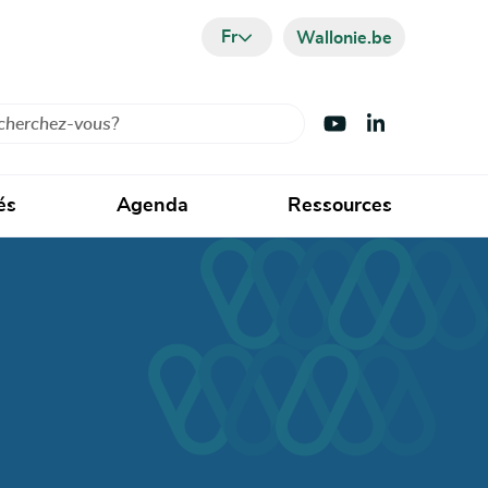
Fr
Wallonie.be
cher
Visiter Youtube
Visiter LinkedIn
és
Agenda
Ressources