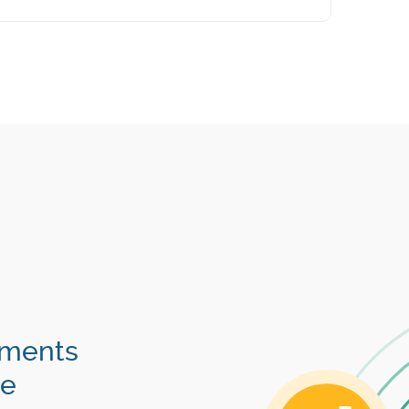
éments
ie