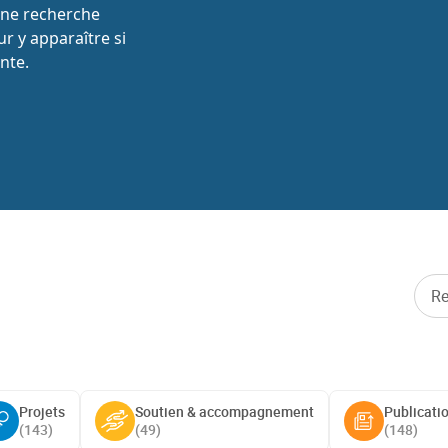
une recherche
r y apparaître si
nte.
Projets
Soutien & accompagnement
Publicati
(
143
)
(
49
)
(
148
)