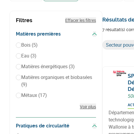
Résultats d
Filtres
Effacer les filtres
7 résultat(s) co
Matières premières
Afficher les filtres
Bois
(5)
Secteur pouvo
Eau
(3)
Matières énergétiques
(3)
SP
Matières organiques et biobasées
Dé
(9)
Dé
Métaux
(17)
50
AC
Voir plus
Département
technologiqu
Pratiques de circularité
Wallonie à t
Afficher les filtres