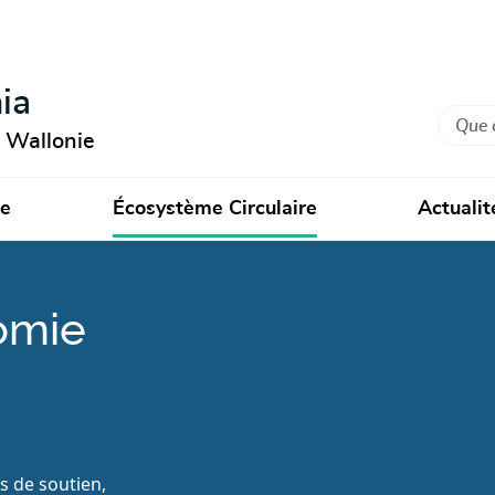
ia
Recher
n Wallonie
ie
Écosystème Circulaire
Actualit
omie
fs de soutien,