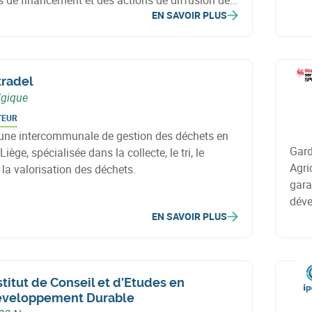
de financement et des actions de diffusion de
d’in
EN SAVOIR PLUS
ientifique.
et l
tradel
lgique
TEUR
t une intercommunale de gestion des déchets en
Gard
iège, spécialisée dans la collecte, le tri, le
Agri
 la valorisation des déchets.
garantit sa sauvegarde d
déve
EN SAVOIR PLUS
futu
stitut de Conseil et d'Etudes en
veloppement Durable