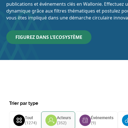
publications et événements clés en Wallonie. Effectuez 
dynamique grâce aux filtres thématiques et postulez pou
vous êtes impliqué dans une démarche circulaire innova
FIGUREZ DANS L’ECOSYSTÈME
Trier par type
Tout
Acteurs
Événements
(
1274
)
(
352
)
(
9
)