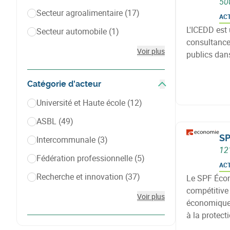
50
Secteur agroalimentaire
(17)
AC
L'ICEDD est
Secteur automobile
(1)
consultance
Voir plus
publics dans
Catégorie d'acteur
Afficher les filtres
Université et Haute école
(12)
ASBL
(49)
SP
Intercommunale
(3)
12
Fédération professionnelle
(5)
AC
Recherche et innovation
(37)
Le SPF Écon
compétitive 
Voir plus
économique, 
à la protec
notamment 