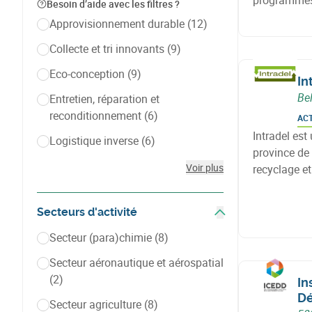
programmes 
Besoin d’aide avec les filtres ?
la culture sc
Approvisionnement durable
(12)
Collecte et tri innovants
(9)
Eco-conception
(9)
In
Be
Entretien, réparation et
reconditionnement
(6)
AC
Intradel es
Logistique inverse
(6)
province de L
Voir plus
recyclage et
Secteurs d'activité
Afficher les filtres
Secteur (para)chimie
(8)
Secteur aéronautique et aérospatial
(2)
In
Dé
Secteur agriculture
(8)