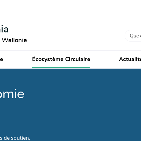
ia
Recher
n Wallonie
ie
Écosystème Circulaire
Actualit
omie
fs de soutien,