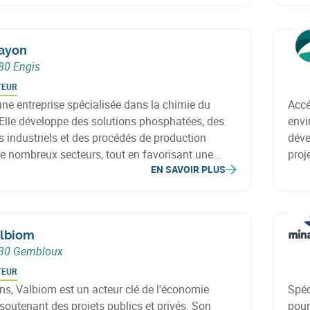
ayon
80 Engis
TEUR
ne entreprise spécialisée dans la chimie du
Accé
Elle développe des solutions phosphatées, des
envi
 industriels et des procédés de production
déve
de nombreux secteurs, tout en favorisant une
proj
EN SAVOIR PLUS
efficace des ressources, la valorisation des sous-
axes
les principes de l’économie circulaire.
tech
lbiom
30 Gembloux
TEUR
ns, Valbiom est un acteur clé de l'économie
Spéc
soutenant des projets publics et privés. Son
pour