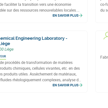
 de faciliter la transition vers une économie
co-f
ndée sur des ressources renouvelables locales.
du s
EN SAVOIR PLUS
ompagne des initiatives dans divers secteurs,
Avec
bioénergies, le textile, l'écoconstruction et la
prom
.
l’en
emical Engineering Laboratory -
iège
00 Liège
TEUR
Fabr
de procédés de transformation de matières
roduits chimiques, cellules vivantes, etc. en des
es produits utiles. Assèchement de matériaux,
fluides rhéologiquement complexes, analyse de
EN SAVOIR PLUS
t de la structure en utilisant une tomographie aux