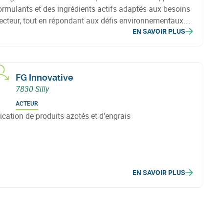
ormulants et des ingrédients actifs adaptés aux besoins
ecteur, tout en répondant aux défis environnementaux.
EN SAVOIR PLUS
 l'appui du groupe Minafin, Minagro cherche à
ouvoir des solutions innovantes et respectueuses de
vironnement pour améliorer les pratiques agricoles.
FG Innovative
7830 Silly
ACTEUR
ication de produits azotés et d'engrais
EN SAVOIR PLUS