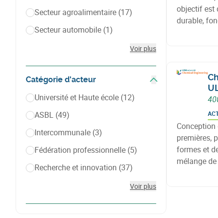
objectif est
Secteur agroalimentaire
(17)
durable, fo
Secteur automobile
(1)
Valbiom acc
tels que les 
Voir plus
chimie verte
Ch
Catégorie d'acteur
UL
Afficher les filtres
Université et Haute école
(12)
40
ASBL
(49)
AC
Conception 
Intercommunale
(3)
premières, p
formes et d
Fédération professionnelle
(5)
mélange de 
Recherche et innovation
(37)
la texture e
rayons X.
Voir plus