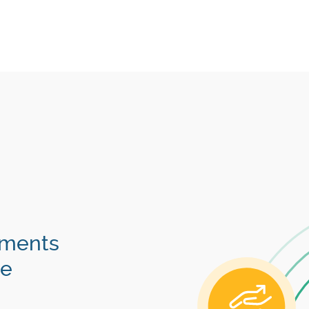
éments
ie