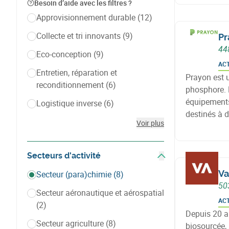
Besoin d’aide avec les filtres ?
Approvisionnement durable
(12)
Collecte et tri innovants
(9)
Pr
44
Eco-conception
(9)
AC
Entretien, réparation et
Prayon est u
reconditionnement
(6)
phosphore. 
équipements
Logistique inverse
(6)
destinés à 
Voir plus
utilisation 
produits et 
Secteurs d'activité
Afficher les filtres
Va
Secteur (para)chimie
(8)
50
Secteur aéronautique et aérospatial
AC
(2)
Depuis 20 a
Secteur agriculture
(8)
biosourcée, 