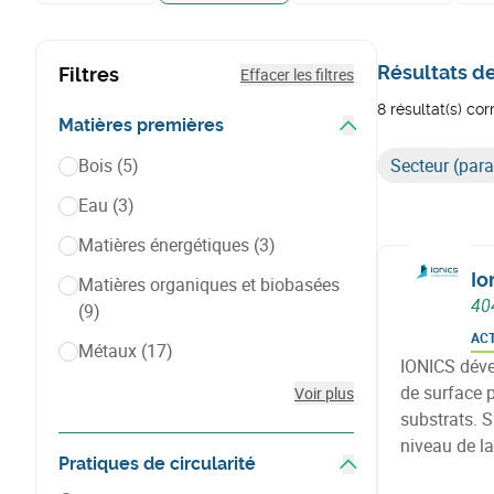
Résultats d
Filtres
Effacer les filtres
8 résultat(s) co
Matières premières
Afficher les filtres
Bois
(5)
Secteur (par
Eau
(3)
Matières énergétiques
(3)
Io
Matières organiques et biobasées
40
(9)
AC
Métaux
(17)
IONICS déve
de surface p
Voir plus
substrats. S
niveau de la
Pratiques de circularité
et durables 
Afficher les filtres