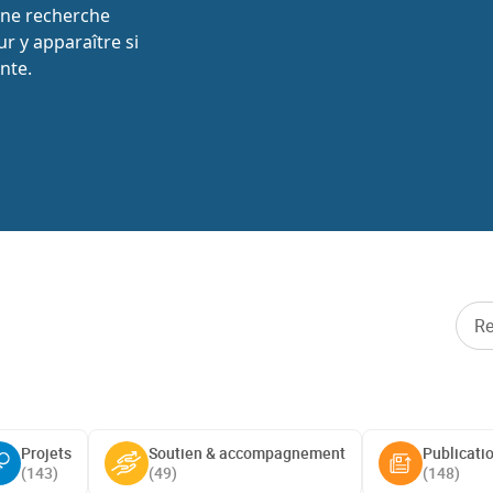
une recherche
r y apparaître si
nte.
Projets
Soutien & accompagnement
Publicati
(
143
)
(
49
)
(
148
)