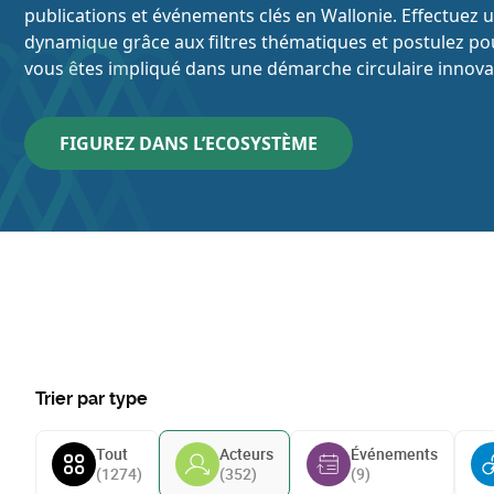
publications et événements clés en Wallonie. Effectuez 
dynamique grâce aux filtres thématiques et postulez pou
vous êtes impliqué dans une démarche circulaire innova
FIGUREZ DANS L’ECOSYSTÈME
Trier par type
Tout
Acteurs
Événements
(
1274
)
(
352
)
(
9
)