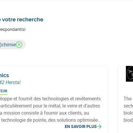
e votre recherche
rrespondant(s)
a)chimie
nics
42 Herstal
TEUR
loppe et fournit des technologies et revêtements
The 
articulièrement pour le métal, le verre et d'autres
sect
a mission consiste à fournir aux clients, au
biol
 technologie de pointe, des solutions optimisées
biod
EN SAVOIR PLUS
dans le traitement et revêtement de surface.
valo