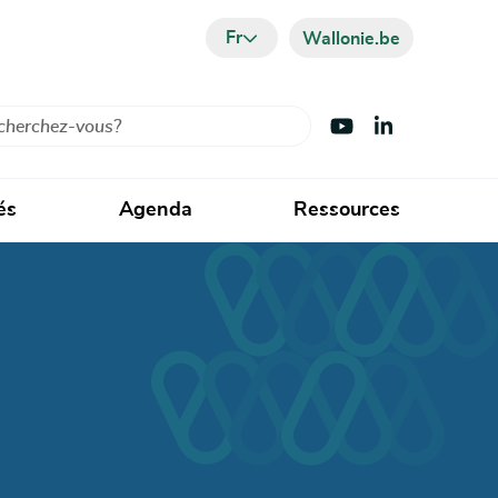
Fr
Wallonie.be
cher
Visiter Youtube
Visiter LinkedIn
és
Agenda
Ressources