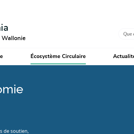
ia
Recher
n Wallonie
ie
Écosystème Circulaire
Actualit
omie
fs de soutien,