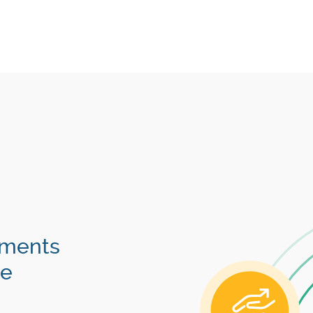
éments
ie