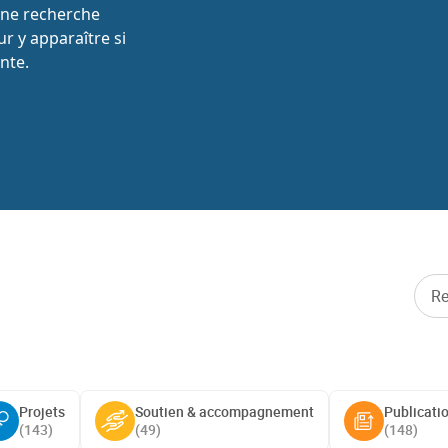
une recherche
r y apparaître si
nte.
Projets
Soutien & accompagnement
Publicati
(
143
)
(
49
)
(
148
)