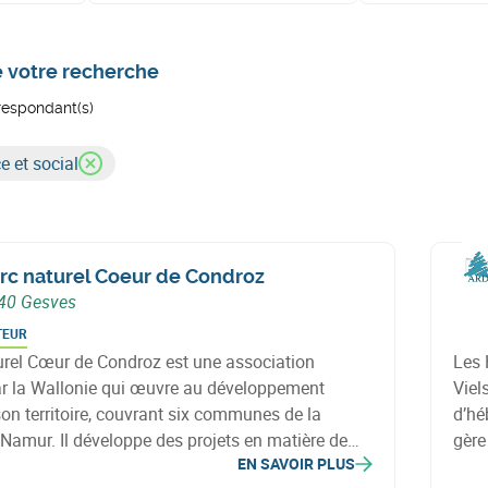
e votre recherche
rrespondant(s)
e et social
rc naturel Coeur de Condroz
40 Gesves
TEUR
urel Cœur de Condroz est une association
Les 
r la Wallonie qui œuvre au développement
Viel
on territoire, couvrant six communes de la
d’hé
 Namur. Il développe des projets en matière de
gère
EN SAVOIR PLUS
, agriculture, économie circulaire, énergie,
acti