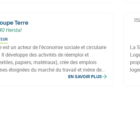
urisme et cohésion sociale.
soci
oupe Terre
40 Herstal
TEUR
 est un acteur de l’économie sociale et circulaire
La S
 Il développe des activités de réemploi et
Loge
extiles, papiers, matériaux), crée des emplois
prop
nes éloignées du marché du travail et mène des
loge
EN SAVOIR PLUS
ensibilisation à la citoyenneté et au
dyna
nt durable.