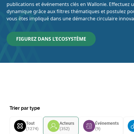
publications et événements clés en Wallonie. Effectuez 
dynamique grâce aux filtres thématiques et postulez pou
vous êtes impliqué dans une démarche circulaire innova
FIGUREZ DANS L’ECOSYSTÈME
Trier par type
Tout
Acteurs
Événements
(
1274
)
(
352
)
(
9
)