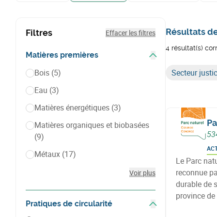
Résultats d
Filtres
Effacer les filtres
4 résultat(s) co
Matières premières
Afficher les filtres
Bois
(5)
Secteur justic
Eau
(3)
Matières énergétiques
(3)
Pa
Matières organiques et biobasées
53
(9)
AC
Métaux
(17)
Le Parc nat
reconnue pa
Voir plus
durable de s
province de
Pratiques de circularité
biodiversité
Afficher les filtres