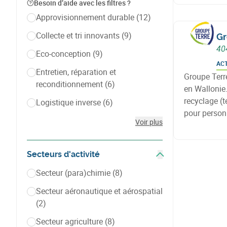
mobilité, to
Besoin d’aide avec les filtres ?
Approvisionnement durable
(12)
Collecte et tri innovants
(9)
Gr
40
Eco-conception
(9)
AC
Entretien, réparation et
Groupe Terre
reconditionnement
(6)
en Wallonie.
recyclage (t
Logistique inverse
(6)
pour person
Voir plus
actions de s
développeme
Secteurs d'activité
Afficher les filtres
Secteur (para)chimie
(8)
Secteur aéronautique et aérospatial
(2)
Secteur agriculture
(8)