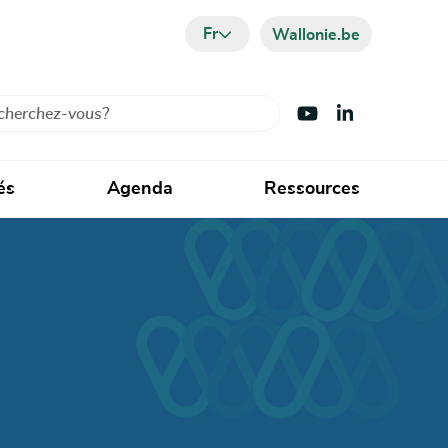
Fr
Wallonie.be
cher
Visiter Youtube
Visiter LinkedIn
és
Agenda
Ressources