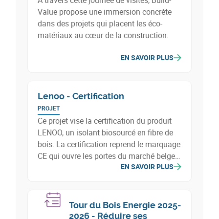
À travers cette journée de visites, Build-
Value propose une immersion concrète
dans des projets qui placent les éco-
matériaux au cœur de la construction.
EN SAVOIR PLUS
Lenoo - Certification
PROJET
Ce projet vise la certification du produit
LENOO, un isolant biosourcé en fibre de
bois. La certification reprend le marquage
CE qui ouvre les portes du marché belge
EN SAVOIR PLUS
et européen, mais aussi la qualification
des caractéristiques environnementales
de LENOO, dont la qualité de l'air intérieur
et la nature biosourcée.
Tour du Bois Energie 2025-
2026 - Réduire ses