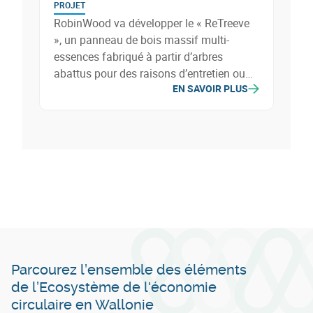
PROJET
RobinWood va développer le « ReTreeve
», un panneau de bois massif multi-
essences fabriqué à partir d’arbres
abattus pour des raisons d’entretien ou
EN SAVOIR PLUS
de sécurité (le long des routes, voies
ferrées…). Une belle valorisation de
ressources habituellement broyées puis
brûlées, qui seront transformées en bois
d’œuvre pour le secteur de la construction
et de l’ameublement (portes, escalier,
mobilier…).
Parcourez l’ensemble des éléments
de l’Ecosystème de l'économie
circulaire en Wallonie